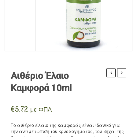
ΠΡΟΪΌΝΤΑ ΜΈΛΙΣΣΑΣ
Ρίζες
Αιθέρια Έλαια Iperos
Βρώσιμα Λάδια / Ξύδια
Περιποίηση Σώματος
ΣΥΜΠΛΗΡΏΜΑΤΑ
Σπόροι
Αιθέρια Έλαια Divinum
Vegan Τρόφιμα
Περιποίηση Προσώπου
BLOG
Αλεύρια
Περιποίηση Μαλλιών / Γενειάδας
Ξηροί Καρποί
Ανθόνερα
Γλυκαντικά
Κηραλοιφές
Όσπρια / Ζυμαρικά
Αιθέριο Έλαιο
Δημητριακά
E
σε
Καμφορά 10ml
(τοκοφερόλη)
φυτικές
Αλείμματα Spreads
10ml
σταγόνε
Μπαχαρικά
καλλυντικής
50ml
€
5.72
με ΦΠΑ
χρήσης
για
Ροφήματα
το
Το αιθέριο έλαιο της καμφοράς είναι ιδανικό για
Snacks
την αντιμετώπιση του κρυολογήματος, του βήχα, της
κρυολό