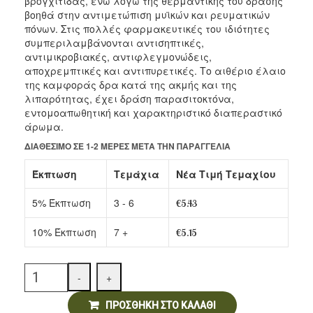
βρογχίτιδας, ενώ λόγω της θερμαντικής του δράσης
Αρτοσκευάσματα
βοηθά στην αντιμετώπιση μυϊκών και ρευματικών
πόνων. Στις πολλές φαρμακευτικές του ιδιότητες
Ντελικατέσεν
συμπεριλαμβάνονται αντισηπτικές,
αντιμικροβιακές, αντιφλεγμονώδεις,
Νιφάδες & Σπόροι Δημητριακών
αποχρεμπτικές και αντιπυρετικές. Το αιθέριο έλαιο
της καμφοράς δρα κατά της ακμής και της
λιπαρότητας, έχει δράση παρασιτοκτόνα,
εντομοαπωθητική και χαρακτηριστικό διαπεραστικό
άρωμα.
ΔΙΑΘΈΣΙΜΟ ΣΕ 1-2 ΜΈΡΕΣ ΜΕΤΆ ΤΗΝ ΠΑΡΑΓΓΕΛΊΑ
Έκπτωση
Τεμάχια
Νέα Τιμή Τεμαχίου
5% Έκπτωση
3 - 6
€
5.43
10% Έκπτωση
7 +
€
5.15
Quantity
-
+
ΠΡΟΣΘΉΚΗ ΣΤΟ ΚΑΛΆΘΙ