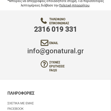
*Μπορείς να απεγγραφείς οποιαδήποτε στιγμή. Για περισσότερες
λεπτομέρειες διάβασε την
Πολιτική Απορρήτου
.
ΤΗΛΈΦΩΝΟ
ΕΠΙΚΟΙΝΩΝΊΑΣ
2316 019 331
EMAIL
info@gonatural.gr
ΣΥΧΝΈΣ
ΕΡΩΤΉΣΕΙΣ
FAQS
ΠΛΗΡΟΦΟΡΊΕΣ
ΣΧΕΤΙΚΆ ΜΕ ΕΜΆΣ
FACEBOOK