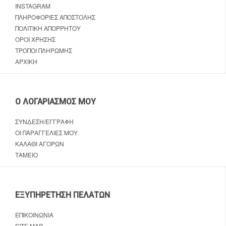
INSTAGRAM
ΠΛΗΡΟΦΟΡΊΕΣ ΑΠΟΣΤΟΛΉΣ
ΠΟΛΙΤΙΚΉ ΑΠΟΡΡΉΤΟΥ
ΌΡΟΙ ΧΡΉΣΗΣ
ΤΡΌΠΟΙ ΠΛΗΡΩΜΉΣ
ΑΡΧΙΚΉ
Ο ΛΟΓΑΡΙΑΣΜΌΣ ΜΟΥ
ΣΎΝΔΕΣΗ/ΕΓΓΡΑΦΉ
ΟΙ ΠΑΡΑΓΓΕΛΊΕΣ ΜΟΥ
ΚΑΛΆΘΙ ΑΓΟΡΏΝ
ΤΑΜΕΊΟ
ΕΞΥΠΗΡΈΤΗΣΗ ΠΕΛΑΤΏΝ
ΕΠΙΚΟΙΝΩΝΊΑ
SITE MAP