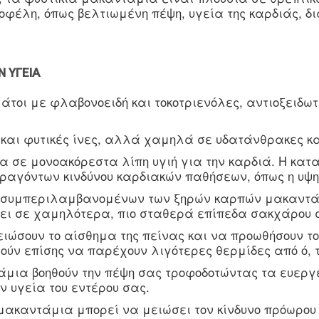
οφέλη, όπως βελτιωμένη πέψη, υγεία της καρδιάς, δ
Ν ΥΓΕΊΑ
άτοι με φλαβονοειδή και τοκοτριενόλες, αντιοξειδω
 και φυτικές ίνες, αλλά χαμηλά σε υδατάνθρακες κ
α σε μονοακόρεστα λίπη υγιή για την καρδιά. Η κα
αραγόντων κινδύνου καρδιακών παθήσεων, όπως η υψ
 συμπεριλαμβανομένων των ξηρών καρπών μακαντάμι
ει σε χαμηλότερα, πιο σταθερά επίπεδα σακχάρου 
ιώσουν το αίσθημα της πείνας και να προωθήσουν το
ούν επίσης να παρέχουν λιγότερες θερμίδες από ό, 
άμια βοηθούν την πέψη σας τροφοδοτώντας τα ευεργε
ν υγεία του εντέρου σας.
ακαντάμια μπορεί να μειώσει τον κίνδυνο πρόωρου