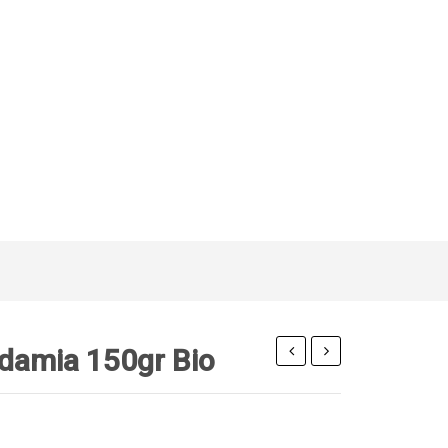
damia 150gr Bio
ντεμεράρα
φροντίδας
500gr
μαλλιών
bio
&