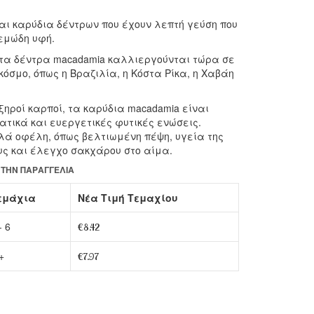
γενειάδας
αι καρύδια δέντρων που έχουν λεπτή γεύση που
100ml
ρεμώδη υφή.
 τα δέντρα macadamia καλλιεργούνται τώρα σε
κόσμο, όπως η Βραζιλία, η Κόστα Ρίκα, η Χαβάη
ξηροί καρποί, τα καρύδια macadamia είναι
ατικά και ευεργετικές φυτικές ενώσεις.
λά οφέλη, όπως βελτιωμένη πέψη, υγεία της
υς και έλεγχο σακχάρου στο αίμα.
Ά ΤΗΝ ΠΑΡΑΓΓΕΛΊΑ
εμάχια
Νέα Τιμή Τεμαχίου
- 6
€
8.42
+
€
7.97