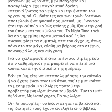
βοτάνων με λεβάντα, μελισσόχορτο και
πασιφλώρα έχει αγχολυτική δράση
κατευνάζοντας τα νεύρα και την ένταση του
οργανισμού. Οι ιδιότητες και των τριών βοτάνων
αποτελούν ένα φυσικό ηρεμιστικό, μειώνοντας
έτσι την αϋπνία καθώς επίσης ρυθμίζουν την ροή
του ύπνου και του κύκλου του. Το Night Time τσάι
θα σας ηρεμίσει πραγματικά καθώς θα
ανακουφίσει τα συμπτώματα του άγχους, όπως
πόνο στο στομάχι, αίσθημα βάρους στο στέρνο,
πονοκεφάλους και σύγχυση.
Για να χαλαρώσετε από το έντονο στρες μέσα
στην καθημερινότητα μπορείτε να πιείτε μια
κούπα κατά την διάρκεια της ημέρας.
Εάν επιθυμείτε να καταπολεμήσετε την αϋπνία
ή να έχετε έναν ποιοτικό ύπνο, πιείτε μια κούπα
το μεσημεράκι και 2 ώρες προτού την
προβλεπόμενη ώρα ύπνου του βράδυ. Συστατικά:
Λεβάντα, Μελισσόχορτο, Πασιφλώρα
Οι πληροφορίες που δίδονται για τα βότανα και
τις ιδιότητες τους έχουν αντληθεί από βιβλία,