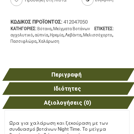
ΚΩΔΙΚΌΣ ΠΡΟΪΌΝΤΟΣ:
412047050
ΚΑΤΗΓΟΡΊΕΣ:
Βότανα
,
Μείγματα Βοτάνων
ΕΤΙΚΈΤΕΣ:
αγχολυτικό
,
αϋπνία
,
Ηρεμία
,
Λεβάντα
,
Μελισσόχορτο
,
Πασσιφλώρα
,
Χαλάρωση
Περιγραφή
Ιδιότητες
Αξιολογήσεις (0)
Ώρα για χαλάρωση και ξεκούραση με των
συνδυασμό βοτάνων Night Time. Το μείγμα