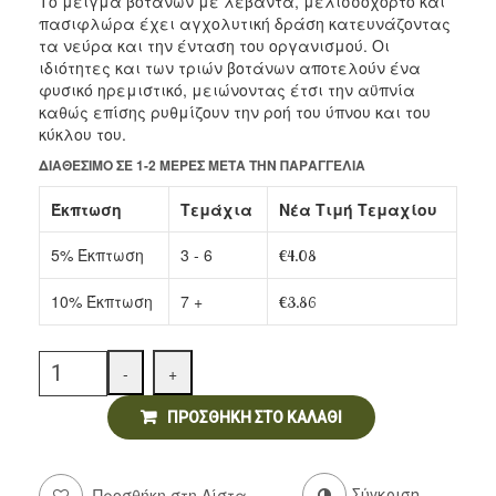
Το μείγμα βοτάνων με λεβάντα, μελισσόχορτο και
Αρτοσκευάσματα
πασιφλώρα έχει αγχολυτική δράση κατευνάζοντας
τα νεύρα και την ένταση του οργανισμού. Οι
Ντελικατέσεν
ιδιότητες και των τριών βοτάνων αποτελούν ένα
φυσικό ηρεμιστικό, μειώνοντας έτσι την αϋπνία
Νιφάδες & Σπόροι Δημητριακών
καθώς επίσης ρυθμίζουν την ροή του ύπνου και του
κύκλου του.
ΔΙΑΘΈΣΙΜΟ ΣΕ 1-2 ΜΈΡΕΣ ΜΕΤΆ ΤΗΝ ΠΑΡΑΓΓΕΛΊΑ
Έκπτωση
Τεμάχια
Νέα Τιμή Τεμαχίου
5% Έκπτωση
3 - 6
€
4.08
10% Έκπτωση
7 +
€
3.86
Quantity
-
+
ΠΡΟΣΘΉΚΗ ΣΤΟ ΚΑΛΆΘΙ
Προσθήκη στη Λίστα
Σύγκριση