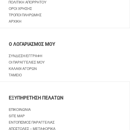
ΠΟΛΙΤΙΚΉ ΑΠΟΡΡΉΤΟΥ
ΌΡΟΙ ΧΡΉΣΗΣ
ΤΡΌΠΟΙ ΠΛΗΡΩΜΉΣ
ΑΡΧΙΚΉ
Ο ΛΟΓΑΡΙΑΣΜΌΣ ΜΟΥ
ΣΎΝΔΕΣΗ/ΕΓΓΡΑΦΉ
ΟΙ ΠΑΡΑΓΓΕΛΊΕΣ ΜΟΥ
ΚΑΛΆΘΙ ΑΓΟΡΏΝ
ΤΑΜΕΊΟ
ΕΞΥΠΗΡΈΤΗΣΗ ΠΕΛΑΤΏΝ
ΕΠΙΚΟΙΝΩΝΊΑ
SITE MAP
ΕΝΤΟΠΙΣΜΌΣ ΠΑΡΑΓΓΕΛΊΑΣ
ΑΠΟΣΤΟΛΈΣ – ΜΕΤΑΦΟΡΙΚΆ