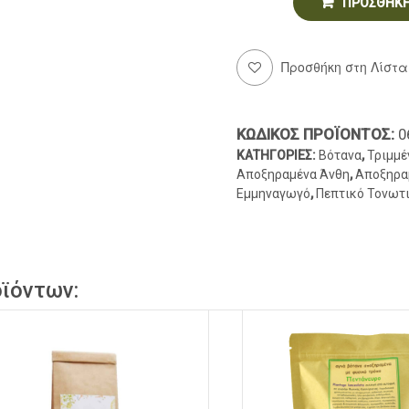
ΠΡΟΣΘΉΚΗ
Προσθήκη στη Λίστα
ΚΩΔΙΚΌΣ ΠΡΟΪΌΝΤΟΣ:
0
ΚΑΤΗΓΟΡΊΕΣ:
Βότανα
,
Τριμμέ
Αποξηραμένα Άνθη
,
Αποξηρα
Εμμηναγωγό
,
Πεπτικό Τονωτ
ϊόντων: