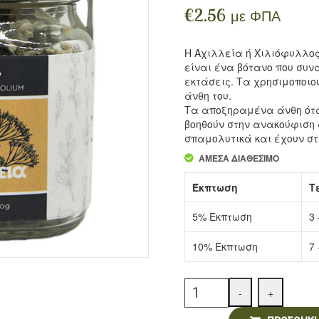
€
2.56
με ΦΠΑ
Η Αχιλλεία ή Χιλιόφυλλος ή
είναι ένα βότανο που συ
εκτάσεις. Τα χρησιμοποιο
άνθη του.
Τα αποξηραμένα άνθη ότα
βοηθούν στην ανακούφιση 
σπαμολυτικά και έχουν στυ
ΆΜΕΣΑ ΔΙΑΘΈΣΙΜΟ
Έκπτωση
Τ
5% Έκπτωση
3 
10% Έκπτωση
7 
Quantity
-
+