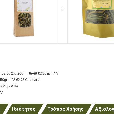
+
€
3.33
€
2.56
ς σε βαζάκι 20gr
–
με ΦΠΑ
€
3.62
€
3.01
 50gr
–
με ΦΠΑ
€
2.26
με ΦΠΑ
ΠΑ
ή
Ιδιότητες
Τρόπος Χρήσης
Αξιολογ