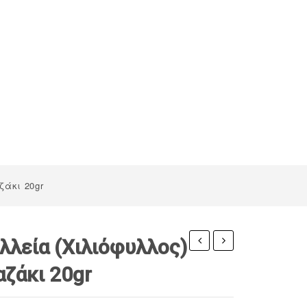
ζάκι 20gr
λλεία (Χιλιόφυλλος)
Αλθαία
Δυόσμος
αζάκι 20gr
(Νερομολόχα)
Ημαθίας
Ημαθίας
σε