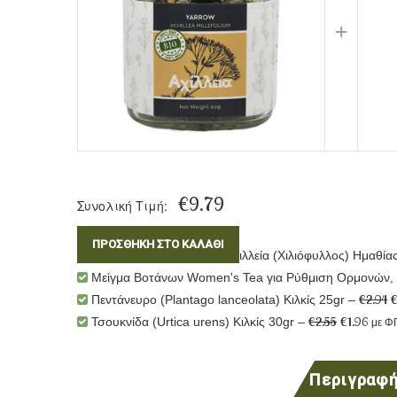
+
€
9.79
Συνολική Τιμή:
This Product: Βιολογική Αχιλλεία (Χιλιόφυλλος) Ημαθία
Μείγμα Βοτάνων Women's Tea για Ρύθμιση Ορμονών,
€
2.94
Πεντάνευρο (Plantago lanceolata) Κιλκίς 25gr
–
€
2.55
€
1.96
Τσουκνίδα (Urtica urens) Κιλκίς 30gr
–
με Φ
Περιγραφ