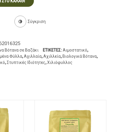
 ΣΤΟ ΚΑΛΆΘΙ
Σύγκριση
62016325
να Βότανα σε Βαζάκι
ΕΤΙΚΈΤΕΣ:
Αιμοστατικό
,
μένα Φύλλα
,
Αχιλλαία
,
Αχιλλεία
,
Βιολογικά Βότανα
,
ικό
,
Στυπτικές Ιδιότητες
,
Χιλιόφυλλος