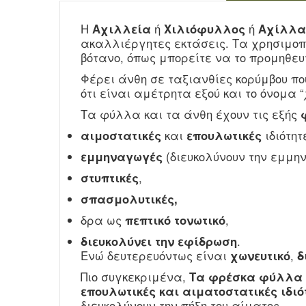
Η
Αχιλλεία
ή
Χιλιόφυλλος
ή
Αχίλλα
ακαλλιέργητες εκτάσεις. Τα χρησιμοπ
βότανο, όπως μπορείτε να το προμηθευ
Φέρει άνθη σε ταξιανθίες κορύμβου πο
ότι είναι αμέτρητα εξού και το όνομα “
Τα φύλλα και τα άνθη έχουν τις εξής
αιμοστατικές
και
επουλωτικές
ιδιότητ
εμμηναγωγές
(διευκολύνουν την εμμην
στυπτικές
,
σπασμολυτικές,
δρα ως
πεπτικό τονωτικό
,
διευκολύνει την εφίδρωση
.
Ενώ δευτερευόντως είναι
χωνευτικό
,
δ
Πιο συγκεκριμένα,
Τα φρέσκα φύλλα ό
επουλωτικές και αιματοστατικές ιδιό
διευκολύνουν την πήξη του αίματος.