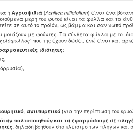
ια
ή
Αγριαψιθιά
(
Αchillea millefolium
) είναι ένα βότα
οιούμενα μέρη του φυτού είναι τα φύλλα και τα άν
τείτε σε αυτό το προϊόν, ως βάμμα και σαν νωπό προϊ
υ μοιάζουν με φούντες. Τα σύνθετα φύλλα με το ιδια
χιλόφυλλος
” που της έχουν δώσει, ενώ είναι και αρ
φαρμακευτικές ιδιότητες
:
ες,
όρρυσία),
ιουρητικό
,
αντιπυρετικό
(για την περίπτωση του κρυ
ταν πολτοποιηθούν και τα εφαρμόσουμε σε πληγέ
τητες
, δηλαδή βοηθούν στο κλείσιμο των πληγών και