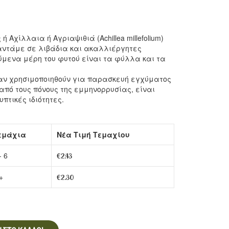
σε
βαζάκι
βαζάκι
30gr
20gr
 Αχίλλαια ή Αγριαψιθιά (Αchillea millefolium)
ναντάμε σε λιβάδια και ακαλλιέργητες
ύμενα μέρη του φυτού είναι τα φύλλα και τα
ν χρησιμοποιηθούν για παρασκευή εγχύματος
από τους πόνους της εμμηνορρυσίας, είναι
πτικές ιδιότητες.
εμάχια
Νέα Τιμή Τεμαχίου
- 6
€
2.43
+
€
2.30