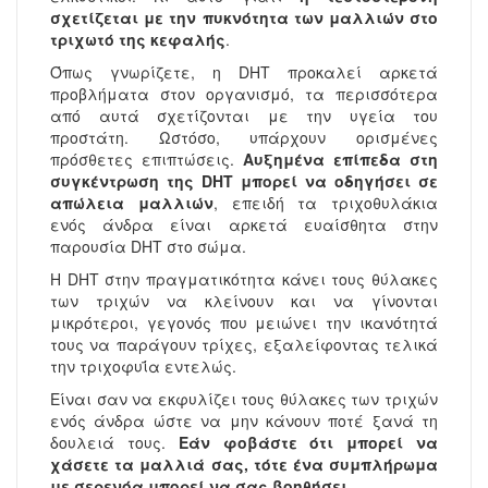
σχετίζεται με την πυκνότητα των μαλλιών στο
τριχωτό της κεφαλής
.
Όπως γνωρίζετε, η DHT προκαλεί αρκετά
προβλήματα στον οργανισμό, τα περισσότερα
από αυτά σχετίζονται με την υγεία του
προστάτη. Ωστόσο, υπάρχουν ορισμένες
πρόσθετες επιπτώσεις.
Αυξημένα επίπεδα στη
συγκέντρωση της DHT μπορεί να οδηγήσει σε
απώλεια μαλλιών
, επειδή τα τριχοθυλάκια
ενός άνδρα είναι αρκετά ευαίσθητα στην
παρουσία DHT στο σώμα.
Η DHT στην πραγματικότητα κάνει τους θύλακες
των τριχών να κλείνουν και να γίνονται
μικρότεροι, γεγονός που μειώνει την ικανότητά
τους να παράγουν τρίχες, εξαλείφοντας τελικά
την τριχοφυΐα εντελώς.
Είναι σαν να εκφυλίζει τους θύλακες των τριχών
ενός άνδρα ώστε να μην κάνουν ποτέ ξανά τη
δουλειά τους.
Εάν φοβάστε ότι μπορεί να
χάσετε τα μαλλιά σας, τότε ένα συμπλήρωμα
με σερενόα μπορεί να σας βοηθήσει
.