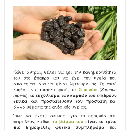
ΠΡΟΪΌΝΤΑ ΜΈΛΙΣΣΑΣ
Ρίζες
Αιθέρια Έλαια Iperos
Βρώσιμα Λάδια / Ξύδια
Περιποίηση Σώματος
ΣΥΜΠΛΗΡΏΜΑΤΑ
Σπόροι
Αιθέρια Έλαια Divinum
Vegan Τρόφιμα
Περιποίηση Προσώπου
BLOG
Αλεύρια
Περιποίηση Μαλλιών / Γενειάδας
Ξηροί Καρποί
Ανθόνερα
Γλυκαντικά
Κηραλοιφές
Όσπρια / Ζυμαρικά
Κάθε άντρας θέλει να ζει την καθημερινότητά
Δημητριακά
του στο έπακρο και να έχει την υγεία που
απαιτείται για να είναι λειτουργικός. Σε αυτό
Αλείμματα Spreads
βοηθά ένα τροπικό φυτό, το
Σερενόα
(
Serenoa
repens
),
το εκχύλισμα των καρπών του επιδρούν
Μπαχαρικά
θετικά και προστατεύουν τον προστάτη
και
άλλα θέματα της ανδρικής υγείας.
Ροφήματα
Ίσως να έχετε ακούσει για το σερενόα στο
Snacks
παρελθόν, καθώς
το βάμμα του
είναι το τρίτο
πιο δημοφιλές φυτικό συμπλήρωμα
που
Αρτοσκευάσματα