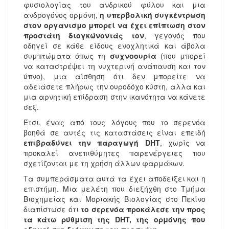
φυσιολογίας του ανδρικού φύλου και μια
ανδρογόνος ορμόνη,
η υπερβολική συγκέντρωση
στον οργανισμο μπορεί να έχει επίπτωση στον
προστάτη διογκώνοντάς τον
, γεγονός που
οδηγεί σε κάθε είδους ενοχλητικά και άβολα
συμπτώματα όπως τη
συχνοουρία
(που μπορεί
να καταστρέψει τη νυχτερινή ανάπαυση και τον
ύπνο), μια αίσθηση ότι δεν μπορείτε να
αδειάσετε πλήρως την ουροδόχο κύστη, αλλα και
μια αρνητική επίδραση στην ικανότητα να κάνετε
σεξ.
Έτσι, ένας από τους λόγους που το σερενόα
βοηθά σε αυτές τις καταστάσεις είναι επειδή
επιβραδύνει την παραγωγή DHT
, χωρίς να
προκαλεί ανεπιθύμητες παρενέργειες που
σχετίζονται με τη χρήση άλλων φαρμάκων.
Τα συμπεράσματα αυτά τα έχει αποδείξει και η
επιστήμη. Μια μελέτη που διεξήχθη στο Τμήμα
Βιοχημείας και Μοριακής Βιολογίας στο Πεκίνο
διαπίστωσε ότι
το σερενόα προκάλεσε την προς
τα κάτω ρύθμιση της DHT, της ορμόνης που