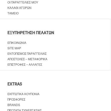
ΟΙ ΠΑΡΑΓΓΕΛΊΕΣ ΜΟΥ
ΚΑΛΆΘΙ ΑΓΟΡΏΝ
ΤΑΜΕΊΟ
ΕΞΥΠΗΡΈΤΗΣΗ ΠΕΛΑΤΏΝ
ΕΠΙΚΟΙΝΩΝΊΑ
SITE MAP
ΕΝΤΟΠΙΣΜΌΣ ΠΑΡΑΓΓΕΛΊΑΣ
ΑΠΟΣΤΟΛΈΣ – ΜΕΤΑΦΟΡΙΚΆ
ΕΠΙΣΤΡΟΦΈΣ – ΑΛΛΑΓΈΣ
EXTRAS
ΕΚΠΤΩΤΙΚΆ ΚΟΥΠΌΝΙΑ
ΠΡΟΣΦΟΡΈΣ
BRANDS
ΠΡΌΤΑΣΗ ΣΥΝΕΡΓΑΣΊΑΣ