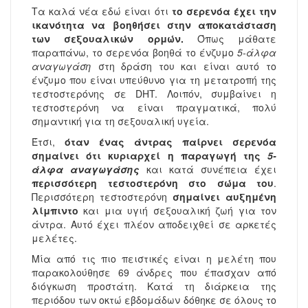
Τα καλά νέα εδώ είναι ότι
το σερενόα έχει την
ικανότητα να βοηθήσει στην αποκατάσταση
των σεξουαλικών ορμών.
Όπως μάθατε
παραπάνω, το σερενόα βοηθά το ένζυμο
5-άλφα
αναγωγάση
στη δράση του και είναι αυτό το
ένζυμο που είναι υπεύθυνο για τη μετατροπή της
τεστοστερόνης σε DHT. Λοιπόν, συμβαίνει η
τεστοστερόνη να είναι πραγματικά, πολύ
σημαντική για τη σεξουαλική υγεία.
Έτσι,
όταν ένας άντρας παίρνει σερενόα
σημαίνει ότι κυριαρχεί η παραγωγή της
5-
άλφα αναγωγάσης
και κατά συνέπεια έχει
περισσότερη τεστοστερόνη στο σώμα του
.
Περισσότερη τεστοστερόνη
σημαίνει αυξημένη
λίμπιντο
και μια υγιή σεξουαλική ζωή για τον
άντρα. Αυτό έχει πλέον αποδειχθεί σε αρκετές
μελέτες.
Μία από τις πιο πειστικές είναι η μελέτη που
παρακολούθησε 69 άνδρες που έπασχαν από
διόγκωση προστάτη. Κατά τη διάρκεια της
περιόδου των οκτώ εβδομάδων δόθηκε σε όλους το