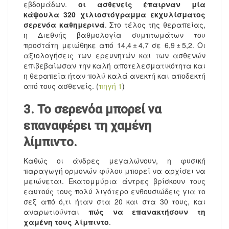
εβδομάδων.
οι ασθενείς έπαιρναν μία
κάψουλα 320 χιλιοστόγραμμα εκχυλίσματος
σερενόα καθημερινά
. Στο τέλος της θεραπείας,
η Διεθνής βαθμολογία συμπτωμάτων του
προστάτη μειώθηκε από 14,4 ± 4,7 σε 6,9 ± 5,2. Οι
αξιολογήσεις των ερευνητών και των ασθενών
επιβεβαίωσαν την καλή αποτελεσματικότητα και
η θεραπεία ήταν πολύ καλά ανεκτή και αποδεκτή
από τους ασθενείς. (
πηγή 1
)
3. Το σερενόα μπορεί να
επαναφέρει τη χαμένη
λίμπιντο.
Καθώς οι άνδρες μεγαλώνουν, η φυσική
παραγωγή ορμονών φύλου μπορεί να αρχίσει να
μειώνεται. Εκατομμύρια άντρες βρίσκουν τους
εαυτούς τους πολύ λιγότερο ενθουσιώδεις για το
σεξ από ό,τι ήταν στα 20 και στα 30 τους, και
αναρωτιούνται
πώς να επανακτήσουν τη
χαμένη τους λίμπιντο
.