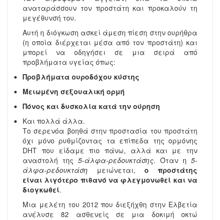
αναταράσσουν τον προστάτη και προκαλούν τη
μεγέθυνσή του.
Αυτή η διόγκωση ασκεί άμεση πίεση στην ουρήθρα
(η οποία διέρχεται μέσα από τον προστάτη) και
μπορεί να οδηγήσει σε μια σειρά από
προβλήματα υγείας όπως:
Προβλήματα ουροδόχου κύστης
Μειωμένη σεξουαλική ορμή
Πόνος και δυσκολία κατά την ούρηση
Και πολλά άλλα.
Το σερενόα βοηθά στην προστασία του προστάτη
όχι μόνο ρυθμίζοντας τα επίπεδα της ορμόνης
DHT που είδαμε πιο πάνω, αλλά και με την
αναστολή της
5-άλφα-ρεδουκτάσης
. Όταν η
5-
άλφα-ρεδουκτάση
μειώνεται,
ο προστάτης
είναι λιγότερο πιθανό να φλεγμονωθεί και να
διογκωθεί
.
Μια μελέτη του 2012 που διεξήχθη στην Ελβετία
ανέλυσε 82 ασθενείς σε μια δοκιμή οκτώ