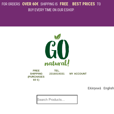
OVER 60€
FREE
BEST PRICES
FOR ORDERS
SHIPPING IS
.
TO
BUY EVERY TIME ON OUR ESHOP.
FREE
TEL.
SHIPPING
2316019331
MY ACCOUNT
(PURCHASES
60 €)
Ελληνικά
English
Products
search