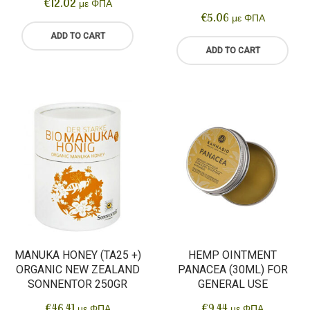
€
12.02
με ΦΠΑ
€
5.06
με ΦΠΑ
ADD TO CART
ADD TO CART
MANUKA HONEY (TA25 +)
HEMP OINTMENT
ORGANIC NEW ZEALAND
PANACEA (30ML) FOR
SONNENTOR 250GR
GENERAL USE
€
46.41
€
9.44
με ΦΠΑ
με ΦΠΑ