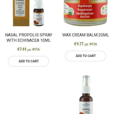
Delicatessen
NASAL PROPOLIS SPRAY
WAX CREAM BALM 20ML
WITH ECHINACEA 10ML
€
4.77
με ΦΠΑ
€
7.44
με ΦΠΑ
ADD TO CART
ADD TO CART