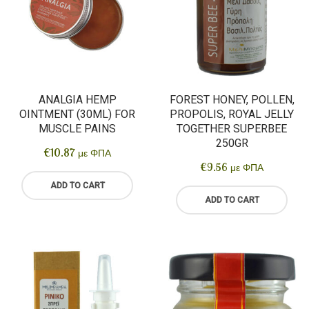
HERBAL COSMETICS
Seeds
Edible Oils
Superfoods
BEE PRODUCTS
Edible Oils / Vinegar
Body Care
SUPPLEMENTS
Flours
Facial Care
BLOG
Nuts
Hair / Beard Care
ANALGIA HEMP
FOREST HONEY, POLLEN,
OINTMENT (30ML) FOR
PROPOLIS, ROYAL JELLY
Sweeteners
Flower water
MUSCLE PAINS
TOGETHER SUPERBEE
Legumes / Pasta
Wax ointments
250GR
€
10.87
με ΦΠΑ
€
9.56
με ΦΠΑ
Cereals
ADD TO CART
Spreads
ADD TO CART
Spices
Drinks
vegan food
Pastries