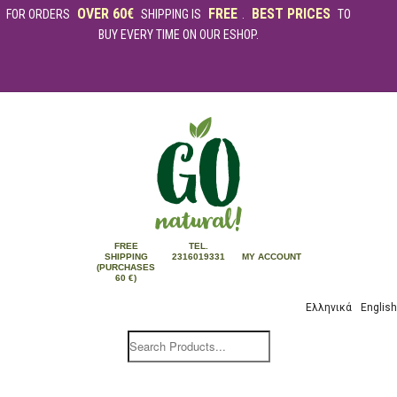
OVER 60€
FREE
BEST PRICES
FOR ORDERS
SHIPPING IS
.
TO
BUY EVERY TIME ON OUR ESHOP.
FREE
TEL.
SHIPPING
2316019331
MY ACCOUNT
(PURCHASES
60 €)
Ελληνικά
English
Products
search