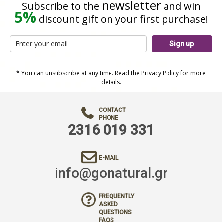
HERBAL COSMETICS
newsletter
Seeds
Edible Oils
Superfoods
Subscribe to the
and win
5%
discount gift on your first purchase!
BEE PRODUCTS
Edible Oils / Vinegar
Body Care
SUPPLEMENTS
Flours
Facial Care
Sign up
BLOG
Nuts
Hair / Beard Care
* You can unsubscribe at any time. Read the
Privacy Policy
for more
details.
Sweeteners
Flower water
Legumes / Pasta
Wax ointments
CONTACT
PHONE
Cereals
2316 019 331
Spreads
E-MAIL
Spices
info@gonatural.gr
Drinks
FREQUENTLY
vegan food
ASKED
QUESTIONS
FAQS
Pastries