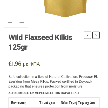
HERBAL COSMETICS
Seeds
Edible Oils
Superfoods
BEE PRODUCTS
Edible Oils / Vinegar
Body Care
SUPPLEMENTS
Flours
Facial Care
BLOG
Nuts
Hair / Beard Care
Wild Flaxseed Kilkis
Sweeteners
Flower water
(Tribulus
(Tilia
125gr
terrestis)
vulgaris)
Legumes / Pasta
Wax ointments
Kilkis
Kilkis
Cereals
40gr
30gr
€
1.96
με ΦΠΑ
Spreads
Safe collection in a field of Natural Cultivation. Producer El.
Spices
Eseridou from Mesa Kilkis. Packed certified in Doypack
packaging that ensures protection from moisture.
Drinks
ΔΙΑΘΈΣΙΜΟ ΣΕ 1-2 ΜΈΡΕΣ ΜΕΤΆ ΤΗΝ ΠΑΡΑΓΓΕΛΊΑ
vegan food
Έκπτωση
Τεμάχια
Νέα Τιμή Τεμαχίου
Pastries