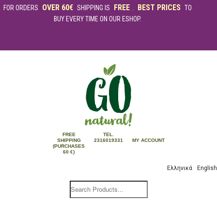
OVER 60€
FREE
BEST PRICES
FOR ORDERS
SHIPPING IS
.
TO
BUY EVERY TIME ON OUR ESHOP.
FREE
TEL.
SHIPPING
2316019331
MY ACCOUNT
(PURCHASES
60 €)
Ελληνικά
English
Products
search