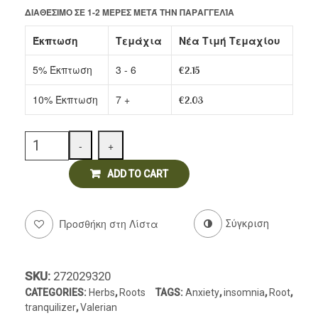
ΔΙΑΘΈΣΙΜΟ ΣΕ 1-2 ΜΈΡΕΣ ΜΕΤΆ ΤΗΝ ΠΑΡΑΓΓΕΛΊΑ
Delicatessen
Έκπτωση
Τεμάχια
Νέα Τιμή Τεμαχίου
5% Έκπτωση
3 - 6
€
2.15
10% Έκπτωση
7 +
€
2.03
Quantity
-
+
ADD TO CART
Προσθήκη στη Λίστα
Σύγκριση
SKU:
272029320
CATEGORIES:
Herbs
,
Roots
TAGS:
Anxiety
,
insomnia
,
Root
,
tranquilizer
,
Valerian