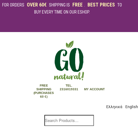
OVER 60€
FREE
BEST PRICES
FOR ORDERS
SHIPPING IS
.
TO
BUY EVERY TIME ON OUR ESHOP.
FREE
TEL.
SHIPPING
2316019331
MY ACCOUNT
(PURCHASES
60 €)
Ελληνικά
English
Products
search