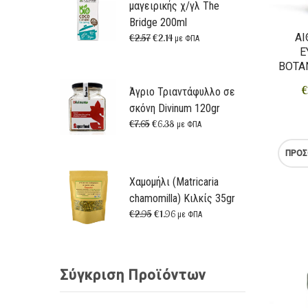
μαγειρικής χ/γλ The
Bridge 200ml
ΑΙ
€
2.57
€
2.14
με ΦΠΑ
Ε
ΒΟΤΑ
€
Άγριο Τριαντάφυλλο σε
σκόνη Divinum 120gr
€
7.65
€
6.38
με ΦΠΑ
ΠΡΟΣ
Χαμομήλι (Matricaria
chamomilla) Κιλκίς 35gr
€
2.95
€
1.96
με ΦΠΑ
Σύγκριση Προϊόντων