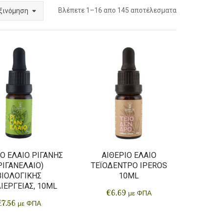
Βλέπετε 1–16 απο 145 αποτέλεσματα
ξινόμηση
Ο ΈΛΑΙΟ ΡΊΓΑΝΗΣ
ΑΙΘΈΡΙΟ ΈΛΑΙΟ
ΡΙΓΑΝΈΛΑΙΟ)
ΤΕΪΌΔΕΝΤΡΟ IPEROS
ΒΙΟΛΟΓΙΚΉΣ
10ML
ΙΈΡΓΕΙΑΣ, 10ML
€
6.69
με ΦΠΑ
€
7.56
με ΦΠΑ