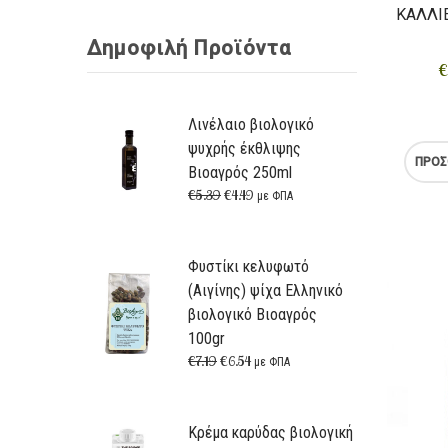
ΚΑΛΛΙ
Δημοφιλή Προϊόντα
€
Λινέλαιο βιολογικό
ψυχρής έκθλιψης
ΠΡΟΣ
Βιοαγρός 250ml
€
5.39
€
4.49
με ΦΠΑ
Φυστίκι κελυφωτό
(Αιγίνης) ψίχα Ελληνικό
βιολογικό Βιοαγρός
100gr
€
7.19
€
6.54
με ΦΠΑ
Κρέμα καρύδας βιολογική