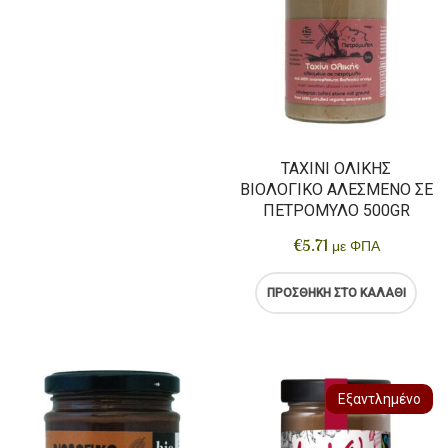
Αρτοσκευάσματα
Ντελικατέσεν
Νιφάδες & Σπόροι Δημητριακών
ΤΑΧΊΝΙ ΟΛΙΚΉΣ
ΒΙΟΛΟΓΙΚΌ ΑΛΕΣΜΈΝΟ ΣΕ
ΠΕΤΡΌΜΥΛΟ 500GR
€
5.71
με ΦΠΑ
ΠΡΟΣΘΉΚΗ ΣΤΟ ΚΑΛΆΘΙ
Εξαντλημένο