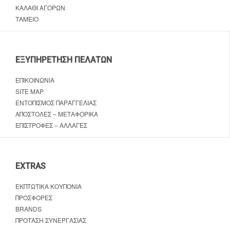
ΚΑΛΆΘΙ ΑΓΟΡΏΝ
ΤΑΜΕΊΟ
ΕΞΥΠΗΡΈΤΗΣΗ ΠΕΛΑΤΏΝ
ΕΠΙΚΟΙΝΩΝΊΑ
SITE MAP
ΕΝΤΟΠΙΣΜΌΣ ΠΑΡΑΓΓΕΛΊΑΣ
ΑΠΟΣΤΟΛΈΣ – ΜΕΤΑΦΟΡΙΚΆ
ΕΠΙΣΤΡΟΦΈΣ – ΑΛΛΑΓΈΣ
EXTRAS
ΕΚΠΤΩΤΙΚΆ ΚΟΥΠΌΝΙΑ
ΠΡΟΣΦΟΡΈΣ
BRANDS
ΠΡΌΤΑΣΗ ΣΥΝΕΡΓΑΣΊΑΣ