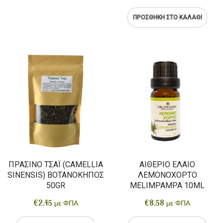
ΠΡΟΣΘΉΚΗ ΣΤΟ ΚΑΛΆΘΙ
ΠΡΆΣΙΝΟ ΤΣΆΙ (CAMELLIA
ΑΙΘΈΡΙΟ ΈΛΑΙΟ
SINENSIS) ΒΟΤΑΝΌΚΗΠΟΣ
ΛΕΜΟΝΌΧΟΡΤΟ
50GR
MELIMPAMPA 10ML
€
2.45
€
8.58
με ΦΠΑ
με ΦΠΑ