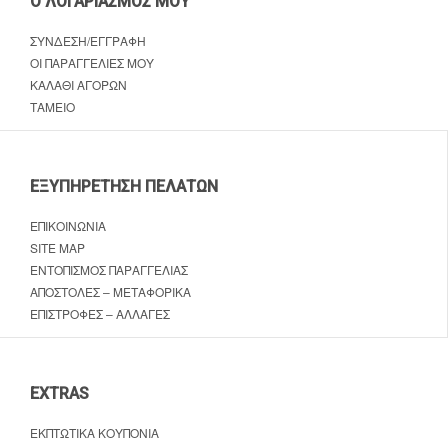
Ο ΛΟΓΑΡΙΑΣΜΌΣ ΜΟΥ
ΣΎΝΔΕΣΗ/ΕΓΓΡΑΦΉ
ΟΙ ΠΑΡΑΓΓΕΛΊΕΣ ΜΟΥ
ΚΑΛΆΘΙ ΑΓΟΡΏΝ
ΤΑΜΕΊΟ
ΕΞΥΠΗΡΈΤΗΣΗ ΠΕΛΑΤΏΝ
ΕΠΙΚΟΙΝΩΝΊΑ
SITE MAP
ΕΝΤΟΠΙΣΜΌΣ ΠΑΡΑΓΓΕΛΊΑΣ
ΑΠΟΣΤΟΛΈΣ – ΜΕΤΑΦΟΡΙΚΆ
ΕΠΙΣΤΡΟΦΈΣ – ΑΛΛΑΓΈΣ
EXTRAS
ΕΚΠΤΩΤΙΚΆ ΚΟΥΠΌΝΙΑ