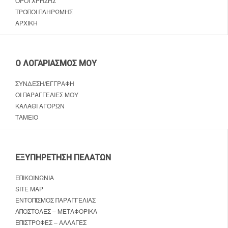
ΌΡΟΙ ΧΡΉΣΗΣ
ΤΡΌΠΟΙ ΠΛΗΡΩΜΉΣ
ΑΡΧΙΚΉ
Ο ΛΟΓΑΡΙΑΣΜΌΣ ΜΟΥ
ΣΎΝΔΕΣΗ/ΕΓΓΡΑΦΉ
ΟΙ ΠΑΡΑΓΓΕΛΊΕΣ ΜΟΥ
ΚΑΛΆΘΙ ΑΓΟΡΏΝ
ΤΑΜΕΊΟ
ΕΞΥΠΗΡΈΤΗΣΗ ΠΕΛΑΤΏΝ
ΕΠΙΚΟΙΝΩΝΊΑ
SITE MAP
ΕΝΤΟΠΙΣΜΌΣ ΠΑΡΑΓΓΕΛΊΑΣ
ΑΠΟΣΤΟΛΈΣ – ΜΕΤΑΦΟΡΙΚΆ
ΕΠΙΣΤΡΟΦΈΣ – ΑΛΛΑΓΈΣ