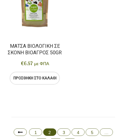
ΜΆΤΣΑ ΒΙΟΛΟΓΙΚΉ ΣΕ
ΣΚΌΝΗ ΒΙΟΑΓΡΌΣ 50GR
€
6.57
με ΦΠΑ
ΠΡΟΣΘΉΚΗ ΣΤΟ ΚΑΛΆΘΙ
1
2
3
4
5
…