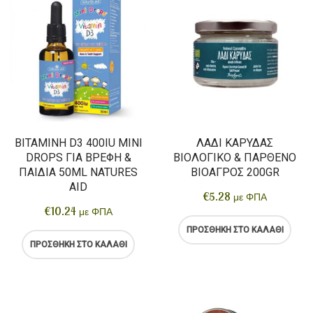
ΒΙΤΑΜΊΝΗ D3 400IU MINI
ΛΆΔΙ ΚΑΡΎΔΑΣ
DROPS ΓΙΑ ΒΡΈΦΗ &
ΒΙΟΛΟΓΙΚΌ & ΠΑΡΘΈΝΟ
ΠΑΙΔΙΆ 50ML NATURES
ΒΙΟΑΓΡΌΣ 200GR
AID
€
5.28
με ΦΠΑ
€
10.24
με ΦΠΑ
ΠΡΟΣΘΉΚΗ ΣΤΟ ΚΑΛΆΘΙ
ΠΡΟΣΘΉΚΗ ΣΤΟ ΚΑΛΆΘΙ