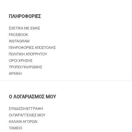
ΠΛΗΡΟΦΟΡΊΕΣ
ΣΧΕΤΙΚΆ ΜΕ ΕΜΆΣ
FACEBOOK
INSTAGRAM
ΠΛΗΡΟΦΟΡΊΕΣ ΑΠΟΣΤΟΛΉΣ
ΠΟΛΙΤΙΚΉ ΑΠΟΡΡΉΤΟΥ
ΌΡΟΙ ΧΡΉΣΗΣ
ΤΡΌΠΟΙ ΠΛΗΡΩΜΉΣ
ΑΡΧΙΚΉ
Ο ΛΟΓΑΡΙΑΣΜΌΣ ΜΟΥ
ΣΎΝΔΕΣΗ/ΕΓΓΡΑΦΉ
ΟΙ ΠΑΡΑΓΓΕΛΊΕΣ ΜΟΥ
ΚΑΛΆΘΙ ΑΓΟΡΏΝ
ΤΑΜΕΊΟ