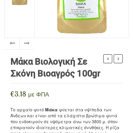
ΠΡΟΪΌΝΤΑ ΜΈΛΙΣΣΑΣ
Ρίζες
Αιθέρια Έλαια Iperos
Βρώσιμα Λάδια / Ξύδια
Περιποίηση Σώματος
ΣΥΜΠΛΗΡΏΜΑΤΑ
Σπόροι
Αιθέρια Έλαια Divinum
Vegan Τρόφιμα
Περιποίηση Προσώπου
BLOG
Αλεύρια
Περιποίηση Μαλλιών / Γενειάδας
Ξηροί Καρποί
Ανθόνερα
Γλυκαντικά
Κηραλοιφές
Μάκα Βιολογική Σε
Όσπρια / Ζυμαρικά
σπόρων
βιολογικ
Σκόνη Βιοαγρός 100gr
alfalfa
σε
Δημητριακά
βιολογικά
σκόνη
Αλείμματα Spreads
Sonnentor
100gr
€
3.18
με ΦΠΑ
120gr
Μπαχαρικά
Το αρχαίο φυτό
Μάκα
φύεται στα υψίπεδα των
Ροφήματα
Άνδεων και είναι από τα ελάχιστα βρώσιμα φυτά
που ευδοκιμούν σε υψόμετρα άνω των 3800 μ. όπου
Snacks
επικρατούν ιδιαίτερες κλιματικές συνθήκες. Η ρίζα