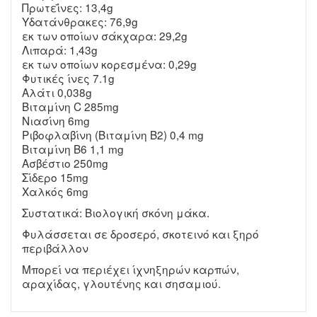
Πρωτεΐνες: 13,4g
Υδατάνθρακες: 76,9g
εκ των οποίων σάκχαρα: 29,2g
Λιπαρά: 1,43g
εκ των οποίων κορεσμένα: 0,29g
Φυτικές ίνες 7.1g
Αλάτι 0,038g
Βιταμίνη C 285mg
Νιασίνη 6mg
Ριβοφλαβίνη (Βιταμίνη Β2) 0,4 mg
Βιταμίνη Β6 1,1 mg
Ασβέστιο 250mg
Σίδερο 15mg
Χαλκός 6mg
Συστατικά: Βιολογική σκόνη μάκα.
Φυλάσσεται σε δροσερό, σκοτεινό και ξηρό
περιβάλλον
Μπορεί να περιέχει ίχνηξηρών καρπών,
αραχίδας, γλουτένης και σησαμιού.