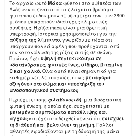
Το αρχαίο φυτό
φύεται στα υψίπεδα των
Μάκα
Άνδεων και είναι από τα ελάχιστα βρώσιμα
φυτά που ευδοκιμούν σε υψόμετρα άνω των 3800
μ. όπου επικρατούν ιδιαίτερες κλιματικές
συνθήκες. Η ρίζα maca είναι μια θρεπτική
υπερτροφή. Ιστορικά χρησιμοποιείται για την
, γνωρίζουμε τώρα ότι
αύξηση της λίμπιντο
υπάρχουν πολλά οφέλη που προέρχονται από
την κατανάλωση της ρίζας αυτής σε σκόνη.
Πρώτον, έχει
υψηλή περιεκτικότητα σε
υδατάνθρακες, φυτικές ίνες, σίδηρο, βιταμίνη
Όλα αυτά είναι σημαντικά για
C και χαλκό.
καθημερινές λειτουργίες, όπως
μεταφορά
οξυγόνου στο σώμα και υποστήριξη του
.
ανοσοποιητικού συστήματος
Περιέχει επίσης
, μια βιοδραστική
φλαβονοειδή
φυτική ένωση, η οποία έχει συσχετιστεί με
μειωμένα συμπτώματα κατάθλιψης και
και έχει αποδειχθεί γενικά ότι
άγχους
ενισχύει
. Πολλοί
τη διάθεσή και βελτιώνει τη μνήμη
αθλητές εφοδιάζονται με τη δύναμή της μάκα