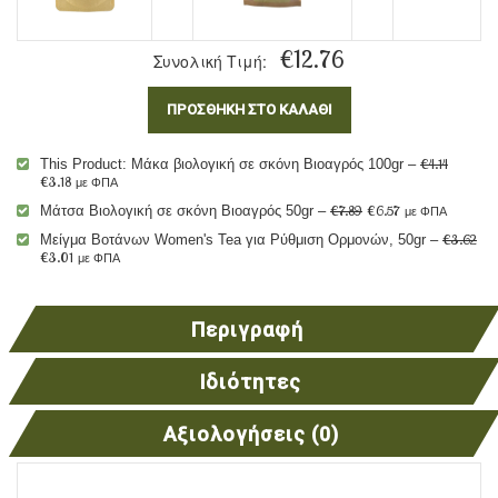
€
12.76
Συνολική Τιμή:
€
4.14
This Product: Μάκα βιολογική σε σκόνη Βιοαγρός 100gr
–
€
3.18
με ΦΠΑ
€
7.89
€
6.57
Μάτσα Βιολογική σε σκόνη Βιοαγρός 50gr
–
με ΦΠΑ
€
3.62
Μείγμα Βοτάνων Women's Tea για Ρύθμιση Ορμονών, 50gr
–
€
3.01
με ΦΠΑ
Περιγραφή
Ιδιότητες
Αξιολογήσεις (0)