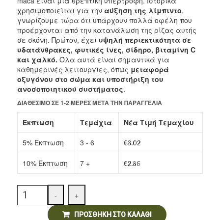
maca είναι μια θρεπτική υπερτροφή. Ιστορικά
Αρτοσκευάσματα
χρησιμοποιείται για την
αύξηση της λίμπιντο
,
γνωρίζουμε τώρα ότι υπάρχουν πολλά οφέλη που
Ντελικατέσεν
προέρχονται από την κατανάλωση της ρίζας αυτής
σε σκόνη. Πρώτον, έχει
υψηλή περιεκτικότητα σε
Νιφάδες & Σπόροι Δημητριακών
υδατάνθρακες, φυτικές ίνες, σίδηρο, βιταμίνη C
και χαλκό.
Όλα αυτά είναι σημαντικά για
καθημερινές λειτουργίες, όπως
μεταφορά
οξυγόνου στο σώμα και υποστήριξη του
ανοσοποιητικού συστήματος
.
ΔΙΑΘΈΣΙΜΟ ΣΕ 1-2 ΜΈΡΕΣ ΜΕΤΆ ΤΗΝ ΠΑΡΑΓΓΕΛΊΑ
Έκπτωση
Τεμάχια
Νέα Τιμή Τεμαχίου
5% Έκπτωση
3 - 6
€
3.02
10% Έκπτωση
7 +
€
2.86
Quantity
-
+
ΠΡΟΣΘΉΚΗ ΣΤΟ ΚΑΛΆΘΙ