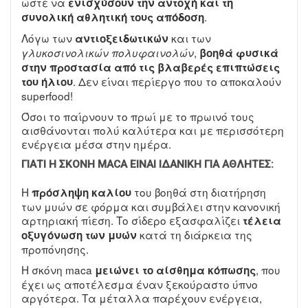
ώστε να
ενισχύσουν την αντοχή και τη
.
συνολική αθλητική τους απόδοση
Λόγω των
και των
αντιοξειδωτικών
,
γλυκοσινολικών πολυφαινολών
βοηθά φυσικά
στην προστασία από τις βλαβερές επιπτώσεις
. Δεν είναι περίεργο που το αποκαλούν
του ήλιου
superfood!
Όσοι το παίρνουν το πρωί με το πρωινό τους
αισθάνονται πολύ καλύτερα και με περισσότερη
ενέργεια μέσα στην ημέρα.
ΓΙΑΤΊ Η ΣΚΌΝΗ MACA ΕΊΝΑΙ ΙΔΑΝΙΚΉ ΓΙΑ ΑΘΛΗΤΈΣ:
Η
του βοηθά στη διατήρηση
πρόσληψη καλίου
των μυών σε φόρμα και συμβάλει στην κανονική
αρτηριακή πίεση. Το σίδερο εξασφαλίζει
τέλεια
κατά τη διάρκεια της
οξυγόνωση των μυών
προπόνησης.
Η σκόνη maca
, που
μειώνει το αίσθημα κόπωσης
έχει ως αποτέλεσμα έναν ξεκούραστο ύπνο
αργότερα. Τα μέταλλα παρέχουν ενέργεια,