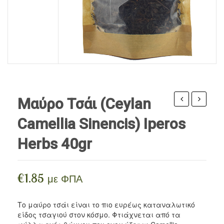
ΠΡΟΪΌΝΤΑ ΜΈΛΙΣΣΑΣ
Ρίζες
Αιθέρια Έλαια Iperos
Βρώσιμα Λάδια / Ξύδια
Περιποίηση Σώματος
ΣΥΜΠΛΗΡΏΜΑΤΑ
Σπόροι
Αιθέρια Έλαια Divinum
Vegan Τρόφιμα
Περιποίηση Προσώπου
BLOG
Αλεύρια
Περιποίηση Μαλλιών / Γενειάδας
Ξηροί Καρποί
Ανθόνερα
Γλυκαντικά
Κηραλοιφές
Μαύρο Τσάι (Ceylan
Όσπρια / Ζυμαρικά
τσάι
Biologic
Camellia Sinencis) Iperos
(Camellia
Oils
Δημητριακά
Herbs 40gr
sinencis)
500ml
Αλείμματα Spreads
Iperos
Herbs
Μπαχαρικά
€
1.85
με ΦΠΑ
40gr
Ροφήματα
Το μαύρο τσάι είναι το πιο ευρέως καταναλωτικό
Snacks
είδος τσαγιού στον κόσμο. Φτιάχνεται από τα