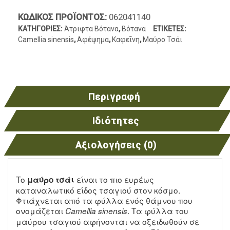
ΚΩΔΙΚΌΣ ΠΡΟΪΌΝΤΟΣ:
062041140
ΚΑΤΗΓΟΡΊΕΣ:
Άτριφτα Βότανα
,
Βότανα
ΕΤΙΚΈΤΕΣ:
Camellia sinensis
,
Αφέψημα
,
Καφεΐνη
,
Μαύρο Τσάι
Περιγραφή
Ιδιότητες
Αξιολογήσεις (0)
Το
είναι το πιο ευρέως
μαύρο τσάι
καταναλωτικό είδος τσαγιού στον κόσμο.
Φτιάχνεται από τα φύλλα ενός θάμνου που
ονομάζεται
. Τα φύλλα του
Camellia sinensis
μαύρου τσαγιού αφήνονται να οξειδωθούν σε