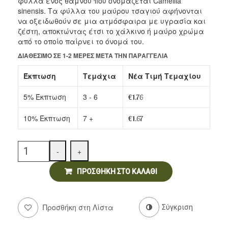
φύλλα ενός θάμνου που ονομάζεται Camellia
Αρτοσκευάσματα
sinensis. Τα φύλλα του μαύρου τσαγιού αφήνονται
να οξειδωθούν σε μια ατμόσφαιρα με υγρασία και
Ντελικατέσεν
ζέστη, αποκτώντας έτσι το χάλκινο ή μαύρο χρώμα
από το οποίο παίρνει το όνομά του.
Νιφάδες & Σπόροι Δημητριακών
ΔΙΑΘΈΣΙΜΟ ΣΕ 1-2 ΜΈΡΕΣ ΜΕΤΆ ΤΗΝ ΠΑΡΑΓΓΕΛΊΑ
Έκπτωση
Τεμάχια
Νέα Τιμή Τεμαχίου
5% Έκπτωση
3 - 6
€
1.76
10% Έκπτωση
7 +
€
1.67
Quantity
-
+
ΠΡΟΣΘΉΚΗ ΣΤΟ ΚΑΛΆΘΙ
Προσθήκη στη Λίστα
Σύγκριση