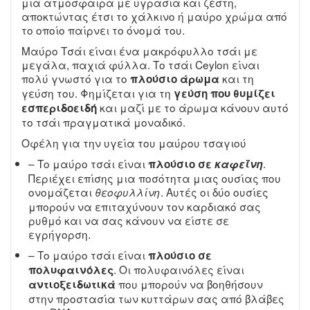
μια ατμόσφαιρα με υγρασία και ζέστη,
αποκτώντας έτσι το χάλκινο ή μαύρο χρώμα από
το οποίο παίρνει το όνομά του.
Μαύρο Τσάι είναι ένα μακρόφυλλο τσάι με
μεγάλα, παχιά φύλλα. Το τσάι Ceylon είναι
πολύ γνωστό για το
και τη
πλούσιο άρωμα
γεύση του. Φημίζεται για τη
γεύση που θυμίζει
και μαζί με το άρωμα κάνουν αυτό
εσπεριδοειδή
το τσάι πραγματικά μοναδικό.
Οφέλη για την υγεία του μαύρου τσαγιού
– Το μαύρο τσάι είναι
.
πλούσιο σε
καφεΐνη
Περιέχει επίσης μια ποσότητα μιας ουσίας που
ονομάζεται
. Αυτές οι δύο ουσίες
θεοφυλλίνη
μπορούν να επιταχύνουν τον καρδιακό σας
ρυθμό και να σας κάνουν να είστε σε
εγρήγορση.
– Το μαύρο τσάι είναι
πλούσιο σε
. Οι πολυφαινόλες είναι
πολυφαινόλες
που μπορούν να βοηθήσουν
αντιοξειδωτικά
στην προστασία των κυττάρων σας από βλάβες