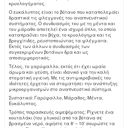
κρυολογήματος.
Ο ευκάλυπτος είναι το βότανο που καταπολεμάει
δραστικά τις φλεγμονές του αναπνευστικού
συστήματος. Ο συνδυασμός του με τη μέντα και
τον μάραθο αποτελεί ένα ισχυρό όπλο, το οποίο
καταπραΰνει τον βήχα, το κρυολόγημα και τις
βρογχίτιδες, ρευστοποιώντας τα φλέγματα.
Εκτός των άλλων ο συνδυασμός των
συγκεκριμένων βοτάνων δρα και ως
αποσυμφορητικός.
Τέλος, το γαρύφαλλο, εκτός ότι έχει ωραίο
άρωμα και γεύση, είναι ιδανικό για την καλή
στοματική υγιεινή. Με τις αντιμικροβιακές του
ιδιότητες έρχεται να σταματήσει την ανάπτυξης
μικροοργανισμών στο αναπνευστικό σύστημα.
Συστατικά: Γαρύφαλλο, Μάραθος, Μέντα,
Ευκάλυπτος.
Τρόπος παρασκευής αφεψήματος: Ρίχνετε ένα
κουταλάκι (του γλυκού) από τα βότανα σε
βρασμένο νερό, αφήστε τα 8′ – 10′ σουρώστε τα