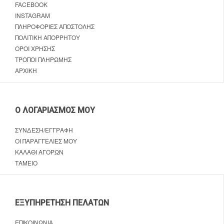
FACEBOOK
INSTAGRAM
ΠΛΗΡΟΦΟΡΊΕΣ ΑΠΟΣΤΟΛΉΣ
ΠΟΛΙΤΙΚΉ ΑΠΟΡΡΉΤΟΥ
ΌΡΟΙ ΧΡΉΣΗΣ
ΤΡΌΠΟΙ ΠΛΗΡΩΜΉΣ
ΑΡΧΙΚΉ
Ο ΛΟΓΑΡΙΑΣΜΌΣ ΜΟΥ
ΣΎΝΔΕΣΗ/ΕΓΓΡΑΦΉ
ΟΙ ΠΑΡΑΓΓΕΛΊΕΣ ΜΟΥ
ΚΑΛΆΘΙ ΑΓΟΡΏΝ
ΤΑΜΕΊΟ
ΕΞΥΠΗΡΈΤΗΣΗ ΠΕΛΑΤΏΝ
ΕΠΙΚΟΙΝΩΝΊΑ