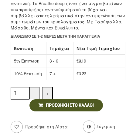
50gr
αναπνοή. Το Breathe deep είναι ένα μίγμα βοτάνων
που προσφέρει ανακούφιση από το βήχα και
Ντελικατέσεν
συμβάλλει αποτελεσματικά στην αντιμετώπιση των
συμπτωμάτων του κρυολογήματος. Με Γαρύφαλλο,
Νιφάδες & Σπόροι Δημητριακών
Μάραθο, Μέντα και Ευκάλυπτο.
ΔΙΑΘΈΣΙΜΟ ΣΕ 1-2 ΜΈΡΕΣ ΜΕΤΆ ΤΗΝ ΠΑΡΑΓΓΕΛΊΑ
Έκπτωση
Τεμάχια
Νέα Τιμή Τεμαχίου
5% Έκπτωση
3 - 6
€
3.40
10% Έκπτωση
7 +
€
3.22
Quantity
-
+
ΠΡΟΣΘΉΚΗ ΣΤΟ ΚΑΛΆΘΙ
Προσθήκη στη Λίστα
Σύγκριση