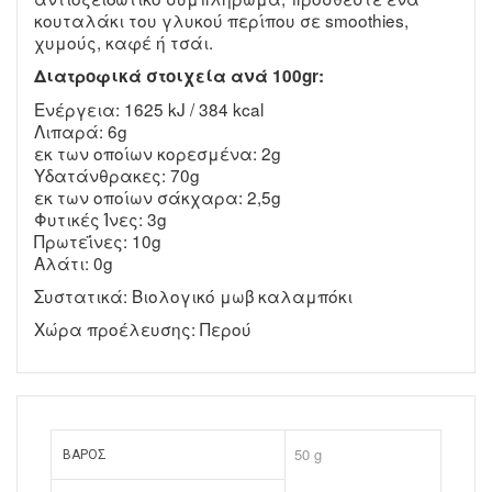
κουταλάκι του γλυκού περίπου σε smoothies,
χυμούς, καφέ ή τσάι.
Διατροφικά στοιχεία ανά 100gr:
Ενέργεια: 1625 kJ / 384 kcal
Λιπαρά: 6g
εκ των οποίων κορεσμένα: 2g
Υδατάνθρακες: 70g
εκ των οποίων σάκχαρα: 2,5g
Φυτικές Ίνες: 3g
Πρωτεΐνες: 10g
Αλάτι: 0g
Συστατικά: Βιολογικό μωβ καλαμπόκι
Χώρα προέλευσης: Περού
50 g
ΒΆΡΟΣ