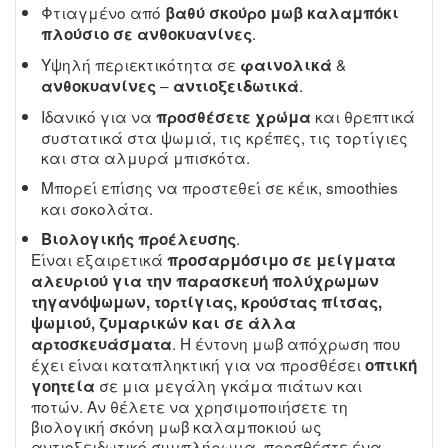
Φτιαγμένο από
βαθύ σκούρο μωβ καλαμπόκι
.
πλούσιο σε ανθοκυανίνες
Υψηλή περιεκτικότητα σε
&
φαινολικά
–
.
ανθοκυανίνες
αντιοξειδωτικά
Ιδανικό για να
και θρεπτικά
προσθέσετε χρώμα
συστατικά στα ψωμιά, τις κρέπες, τις τορτίγιες
και στα αλμυρά μπισκότα.
Μπορεί επίσης να προστεθεί σε κέικ, smoothies
και σοκολάτα.
.
Βιολογικής προέλευσης
Είναι εξαιρετικά
προσαρμόσιμο σε μείγματα
αλευριού για την παρασκευή πολύχρωμων
τηγανόψωμων, τορτίγιας, κρούστας πίτσας,
ψωμιού, ζυμαρικών και σε άλλα
. Η έντονη μωβ απόχρωση που
αρτοσκευάσματα
έχει είναι καταπληκτική για να προσθέσει
οπτική
σε μια μεγάλη γκάμα πιάτων και
γοητεία
ποτών. Αν θέλετε να χρησιμοποιήσετε τη
βιολογική σκόνη μωβ καλαμποκιού ως
αντιοξειδωτικό συμπλήρωμα, προσθέστε ένα