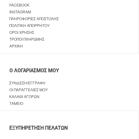
FACEBOOK
INSTAGRAM
ΠΛΗΡΟΦΟΡΊΕΣ ΑΠΟΣΤΟΛΉΣ
ΠΟΛΙΤΙΚΉ ΑΠΟΡΡΉΤΟΥ
ΌΡΟΙ ΧΡΉΣΗΣ
ΤΡΌΠΟΙ ΠΛΗΡΩΜΉΣ
ΑΡΧΙΚΉ
Ο ΛΟΓΑΡΙΑΣΜΌΣ ΜΟΥ
ΣΎΝΔΕΣΗ/ΕΓΓΡΑΦΉ
ΟΙ ΠΑΡΑΓΓΕΛΊΕΣ ΜΟΥ
ΚΑΛΆΘΙ ΑΓΟΡΏΝ
ΤΑΜΕΊΟ
ΕΞΥΠΗΡΈΤΗΣΗ ΠΕΛΑΤΏΝ