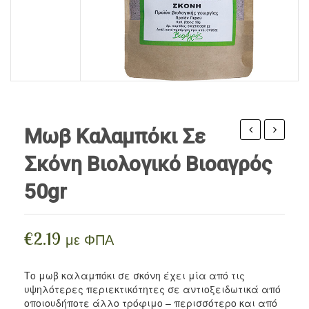
ΠΡΟΪΌΝΤΑ ΜΈΛΙΣΣΑΣ
Ρίζες
Αιθέρια Έλαια Iperos
Βρώσιμα Λάδια / Ξύδια
Περιποίηση Σώματος
ΣΥΜΠΛΗΡΏΜΑΤΑ
Σπόροι
Αιθέρια Έλαια Divinum
Vegan Τρόφιμα
Περιποίηση Προσώπου
BLOG
Αλεύρια
Περιποίηση Μαλλιών / Γενειάδας
Ξηροί Καρποί
Ανθόνερα
Γλυκαντικά
Κηραλοιφές
Μωβ Καλαμπόκι Σε
Όσπρια / Ζυμαρικά
μαύρο
σε
Σκόνη Βιολογικό Βιοαγρός
βιολογικό
σκόνη
Δημητριακά
50gr
Βιοαγρός
βιολογικ
Αλείμματα Spreads
100gr
Βιοαγρό
200gr
Μπαχαρικά
€
2.19
με ΦΠΑ
Ροφήματα
Το μωβ καλαμπόκι σε σκόνη έχει μία από τις
Snacks
υψηλότερες περιεκτικότητες σε αντιοξειδωτικά από
οποιουδήποτε άλλο τρόφιμο – περισσότερο και από
Αρτοσκευάσματα