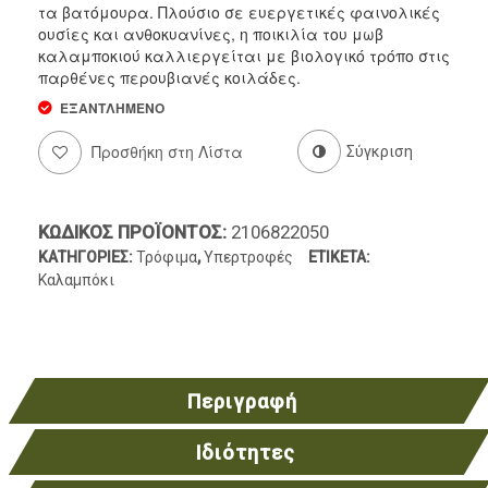
τα βατόμουρα. Πλούσιο σε ευεργετικές φαινολικές
ουσίες και ανθοκυανίνες, η ποικιλία του μωβ
Ντελικατέσεν
καλαμποκιού καλλιεργείται με βιολογικό τρόπο στις
παρθένες περουβιανές κοιλάδες.
Νιφάδες & Σπόροι Δημητριακών
ΕΞΑΝΤΛΗΜΈΝΟ
Προσθήκη στη Λίστα
Σύγκριση
ΚΩΔΙΚΌΣ ΠΡΟΪΌΝΤΟΣ:
2106822050
ΚΑΤΗΓΟΡΊΕΣ:
Τρόφιμα
,
Υπερτροφές
ΕΤΙΚΈΤΑ:
Καλαμπόκι
Περιγραφή
Ιδιότητες