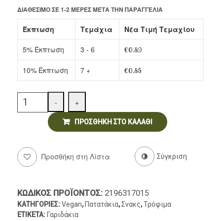
ΔΙΑΘΈΣΙΜΟ ΣΕ 1-2 ΜΈΡΕΣ ΜΕΤΆ ΤΗΝ ΠΑΡΑΓΓΕΛΊΑ
Ντελικατέσεν
Έκπτωση
Τεμάχια
Νέα Τιμή Τεμαχίου
Νιφάδες & Σπόροι Δημητριακών
5% Έκπτωση
3 - 6
€
0.89
10% Έκπτωση
7 +
€
0.85
Quantity
-
+
ΠΡΟΣΘΉΚΗ ΣΤΟ ΚΑΛΆΘΙ
Προσθήκη στη Λίστα
Σύγκριση
ΚΩΔΙΚΌΣ ΠΡΟΪΌΝΤΟΣ:
2196317015
ΚΑΤΗΓΟΡΊΕΣ:
Vegan
,
Πατατάκια
,
Σνακς
,
Τρόφιμα
ΕΤΙΚΈΤΑ:
Γαριδάκια