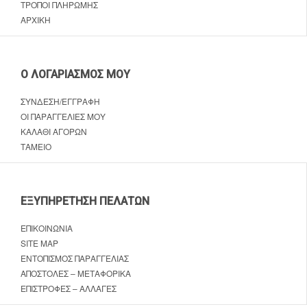
ΤΡΌΠΟΙ ΠΛΗΡΩΜΉΣ
ΑΡΧΙΚΉ
Ο ΛΟΓΑΡΙΑΣΜΌΣ ΜΟΥ
ΣΎΝΔΕΣΗ/ΕΓΓΡΑΦΉ
ΟΙ ΠΑΡΑΓΓΕΛΊΕΣ ΜΟΥ
ΚΑΛΆΘΙ ΑΓΟΡΏΝ
ΤΑΜΕΊΟ
ΕΞΥΠΗΡΈΤΗΣΗ ΠΕΛΑΤΏΝ
ΕΠΙΚΟΙΝΩΝΊΑ
SITE MAP
ΕΝΤΟΠΙΣΜΌΣ ΠΑΡΑΓΓΕΛΊΑΣ
ΑΠΟΣΤΟΛΈΣ – ΜΕΤΑΦΟΡΙΚΆ
ΕΠΙΣΤΡΟΦΈΣ – ΑΛΛΑΓΈΣ