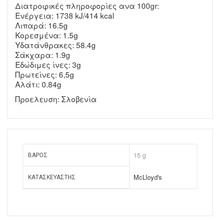
Διατροφικές πληροφορίες ανα 100gr:
Ενέργεια: 1738 kJ/414 kcal
Λιπαρά: 16.5g
Κορεσμένα: 1.5g
Υδατάνθρακες: 58.4g
Σάκχαρα: 1.9g
Εδώδιμες ίνες: 3g
Πρωτείνες: 6,5g
Αλάτι: 0.84g
Προελευση: Σλοβενία
15 g
ΒΆΡΟΣ
McLloyd's
ΚΑΤΑΣΚΕΥΑΣΤΉΣ