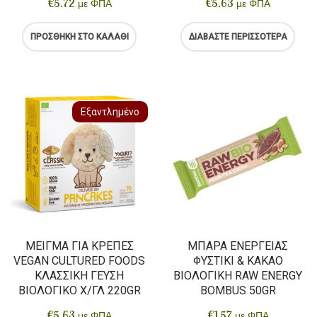
€
5.72
€
5.63
με ΦΠΑ
με ΦΠΑ
ΠΡΟΣΘΉΚΗ ΣΤΟ ΚΑΛΆΘΙ
ΔΙΑΒΆΣΤΕ ΠΕΡΙΣΣΌΤΕΡΑ
Εξαντλημένο
ΜΕΊΓΜΑ ΓΙΑ ΚΡΈΠΕΣ
ΜΠΆΡΑ ΕΝΈΡΓΕΙΑΣ
VEGAN CULTURED FOODS
ΦΥΣΤΊΚΙ & ΚΑΚΆΟ
ΚΛΑΣΣΙΚΉ ΓΕΎΣΗ
ΒΙΟΛΟΓΙΚΉ RAW ENERGY
ΒΙΟΛΟΓΙΚΌ Χ/ΓΛ 220GR
BOMBUS 50GR
€
5.63
€
1.57
με ΦΠΑ
με ΦΠΑ