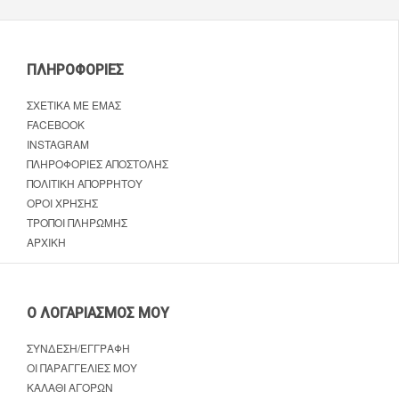
ΠΛΗΡΟΦΟΡΊΕΣ
ΣΧΕΤΙΚΆ ΜΕ ΕΜΆΣ
FACEBOOK
INSTAGRAM
ΠΛΗΡΟΦΟΡΊΕΣ ΑΠΟΣΤΟΛΉΣ
ΠΟΛΙΤΙΚΉ ΑΠΟΡΡΉΤΟΥ
ΌΡΟΙ ΧΡΉΣΗΣ
ΤΡΌΠΟΙ ΠΛΗΡΩΜΉΣ
ΑΡΧΙΚΉ
Ο ΛΟΓΑΡΙΑΣΜΌΣ ΜΟΥ
ΣΎΝΔΕΣΗ/ΕΓΓΡΑΦΉ
ΟΙ ΠΑΡΑΓΓΕΛΊΕΣ ΜΟΥ
ΚΑΛΆΘΙ ΑΓΟΡΏΝ