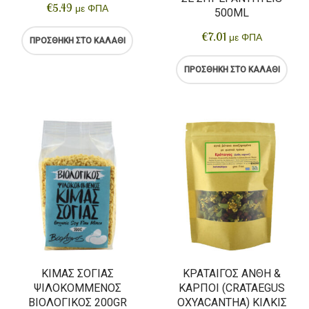
€
5.49
με ΦΠΑ
500ML
€
7.01
με ΦΠΑ
ΠΡΟΣΘΉΚΗ ΣΤΟ ΚΑΛΆΘΙ
ΠΡΟΣΘΉΚΗ ΣΤΟ ΚΑΛΆΘΙ
ΚΙΜΆΣ ΣΌΓΙΑΣ
ΚΡΆΤΑΙΓΟΣ ΆΝΘΗ &
ΨΙΛΟΚΟΜΜΈΝΟΣ
ΚΑΡΠΟΊ (CRATAEGUS
ΒΙΟΛΟΓΙΚΌΣ 200GR
OXYACANTHA) ΚΙΛΚΊΣ