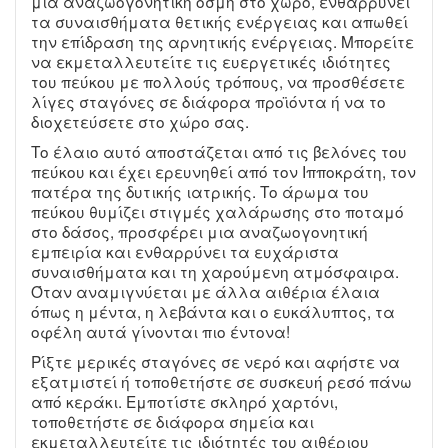
μια αναζωογονητική οσμή στο χώρο, ενθαρρύνει
τα συναισθήματα θετικής ενέργειας και απωθεί
την επίδραση της αρνητικής ενέργειας. Μπορείτε
να εκμεταλλευτείτε τις ευεργετικές ιδιότητες
του πεύκου με πολλούς τρόπους, να προσθέσετε
λίγες σταγόνες σε διάφορα προϊόντα ή να το
διοχετεύσετε στο χώρο σας.
Το έλαιο αυτό αποστάζεται από τις βελόνες του
πεύκου και έχει ερευνηθεί από τον Ιπποκράτη, τον
πατέρα της δυτικής ιατρικής. Το άρωμα του
πεύκου θυμίζει στιγμές χαλάρωσης στο ποταμό
στο δάσος, προσφέρει μια αναζωογονητική
εμπειρία και ενθαρρύνει τα ευχάριστα
συναισθήματα και τη χαρούμενη ατμόσφαιρα.
Όταν αναμιγνύεται με άλλα αιθέρια έλαια
όπως η μέντα, η λεβάντα και ο ευκάλυπτος, τα
οφέλη αυτά γίνονται πιο έντονα!
Ρίξτε μερικές σταγόνες σε νερό και αφήστε να
εξατμιστεί ή τοποθετήστε σε συσκευή ρεσό πάνω
από κεράκι. Εμποτίστε σκληρό χαρτόνι,
τοποθετήστε σε διάφορα σημεία και
εκμεταλλευτείτε τις ιδιότητές του αιθέριου