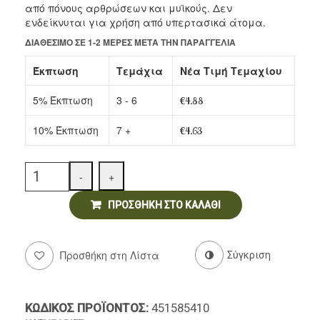
από πόνους αρθρώσεων και μυϊκούς. Δεν
ενδείκνυται για χρήση από υπερτασικά άτομα.
Ντελικατέσεν
ΔΙΑΘΈΣΙΜΟ ΣΕ 1-2 ΜΈΡΕΣ ΜΕΤΆ ΤΗΝ ΠΑΡΑΓΓΕΛΊΑ
Νιφάδες & Σπόροι Δημητριακών
Έκπτωση
Τεμάχια
Νέα Τιμή Τεμαχίου
5% Έκπτωση
3 - 6
€
4.88
10% Έκπτωση
7 +
€
4.63
Quantity
-
+
ΠΡΟΣΘΉΚΗ ΣΤΟ ΚΑΛΆΘΙ
Προσθήκη στη Λίστα
Σύγκριση
ΚΩΔΙΚΌΣ ΠΡΟΪΌΝΤΟΣ:
451585410