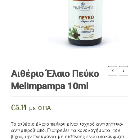
ΠΡΟΪΌΝΤΑ ΜΈΛΙΣΣΑΣ
Ρίζες
Αιθέρια Έλαια Iperos
Βρώσιμα Λάδια / Ξύδια
Περιποίηση Σώματος
ΣΥΜΠΛΗΡΏΜΑΤΑ
Σπόροι
Αιθέρια Έλαια Divinum
Vegan Τρόφιμα
Περιποίηση Προσώπου
BLOG
Αλεύρια
Περιποίηση Μαλλιών / Γενειάδας
Ξηροί Καρποί
Ανθόνερα
Γλυκαντικά
Κηραλοιφές
Όσπρια / Ζυμαρικά
Αιθέριο Έλαιο Πεύκο
Δημητριακά
έλαιο
έλαιο
Melimpampa 10ml
πατσουλί
τεϊόδεντ
Αλείμματα Spreads
Melimpampa
Melimpa
Μπαχαρικά
10ml
10ml
€
5.14
με ΦΠΑ
Ροφήματα
Το αιθέριο έλαιο πεύκου είναι ισχυρό αντισηπτικό-
Snacks
αντιμικροβιακό. Γιατρεύει τα κρυολογήματα, τον
βήχα, την πνευμονία με εισπνοές ενώ ανακουφίζει
Αρτοσκευάσματα