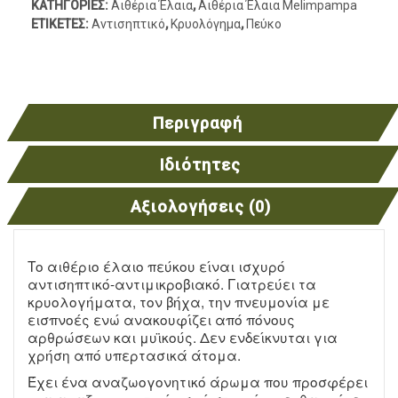
ΚΑΤΗΓΟΡΊΕΣ:
Αιθέρια Έλαια
,
Αιθέρια Έλαια Melimpampa
ΕΤΙΚΈΤΕΣ:
Αντισηπτικό
,
Κρυολόγημα
,
Πεύκο
Περιγραφή
Ιδιότητες
Αξιολογήσεις (0)
Το αιθέριο έλαιο πεύκου είναι ισχυρό
αντισηπτικό-αντιμικροβιακό. Γιατρεύει τα
κρυολογήματα, τον βήχα, την πνευμονία με
εισπνοές ενώ ανακουφίζει από πόνους
αρθρώσεων και μυϊκούς. Δεν ενδείκνυται για
χρήση από υπερτασικά άτομα.
Έχει ένα αναζωογονητικό άρωμα που προσφέρει