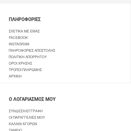
ΠΛΗΡΟΦΟΡΊΕΣ
ΣΧΕΤΙΚΆ ΜΕ ΕΜΆΣ
FACEBOOK
INSTAGRAM
ΠΛΗΡΟΦΟΡΊΕΣ ΑΠΟΣΤΟΛΉΣ
ΠΟΛΙΤΙΚΉ ΑΠΟΡΡΉΤΟΥ
ΌΡΟΙ ΧΡΉΣΗΣ
ΤΡΌΠΟΙ ΠΛΗΡΩΜΉΣ
ΑΡΧΙΚΉ
Ο ΛΟΓΑΡΙΑΣΜΌΣ ΜΟΥ
ΣΎΝΔΕΣΗ/ΕΓΓΡΑΦΉ
ΟΙ ΠΑΡΑΓΓΕΛΊΕΣ ΜΟΥ
ΚΑΛΆΘΙ ΑΓΟΡΏΝ
ΤΑΜΕΊΟ