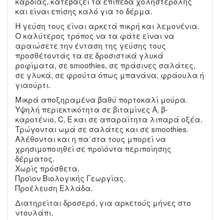
καρδιάς, κατεβάζει τα επίπεδα χοληστερόλης
και είναι επίσης καλό για το δέρμα.
Η γεύση τους είναι αρκετά πικρή και λεμονένια.
Ο καλύτερος τρόπος να τα φάτε είναι να
αραιώσετε την ένταση της γεύσης τους
προσθέτοντάς τα σε δροσιστικά γλυκά
ροφίματα, σε smoothies, σε πράσινες σαλάτες,
σε γλυκά, σε φρούτα όπως μπανάνα, φράουλα ή
γιαούρτι.
Μικρά αποξηραμένα βαθύ πορτοκαλί μούρα.
Υψηλή περιεκτικότητα σε βιταμίνες Α, β-
καροτένιο, C, E και σε απαραίτητα λιπαρά οξέα.
Τρώγονται ωμά σε σαλάτες και σε smoothies.
Αλέθονται και η πα΄στα τους μπορεί να
χρησιμοποιηθεί σε προϊόντα περιποίησης
δέρματος.
Χωρίς πρόσθετα.
Προϊον Βιολογικής Γεωργίας.
Προέλευση Ελλάδα.
Διατηρείται δροσερό, για αρκετούς μήνες στο
ντουλάπι.