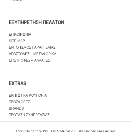
ΕΞΥΠΗΡΈΤΗΣΗ ΠΕΛΑΤΏΝ
ΕΠΙΚΟΙΝΩΝΊΑ
SITE MAP
ΕΝΤΟΠΙΣΜΌΣ ΠΑΡΑΓΓΕΛΊΑΣ
ΑΠΟΣΤΟΛΈΣ – ΜΕΤΑΦΟΡΙΚΆ
ΕΠΙΣΤΡΟΦΈΣ – ΑΛΛΑΓΈΣ
EXTRAS
ΕΚΠΤΩΤΙΚΆ ΚΟΥΠΌΝΙΑ
ΠΡΟΣΦΟΡΈΣ
BRANDS
ΠΡΌΤΑΣΗ ΣΥΝΕΡΓΑΣΊΑΣ
Copyright © 2023, GoNatural.gr , All Rights Reserved.