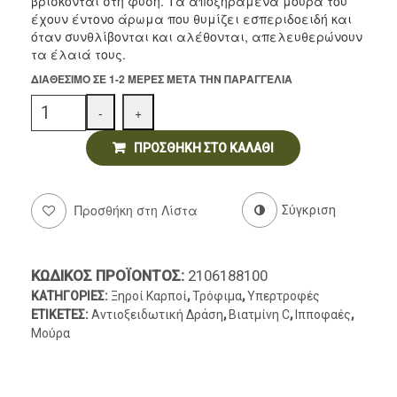
βρίσκονται στη φύση. Τα αποξηραμένα μούρα του
70gr
Αρτοσκευάσματα
έχουν έντονο άρωμα που θυμίζει εσπεριδοειδή και
όταν συνθλίβονται και αλέθονται, απελευθερώνουν
Ντελικατέσεν
τα έλαιά τους.
ΔΙΑΘΈΣΙΜΟ ΣΕ 1-2 ΜΈΡΕΣ ΜΕΤΆ ΤΗΝ ΠΑΡΑΓΓΕΛΊΑ
Νιφάδες & Σπόροι Δημητριακών
Quantity
-
+
ΠΡΟΣΘΉΚΗ ΣΤΟ ΚΑΛΆΘΙ
Προσθήκη στη Λίστα
Σύγκριση
ΚΩΔΙΚΌΣ ΠΡΟΪΌΝΤΟΣ:
2106188100
ΚΑΤΗΓΟΡΊΕΣ:
Ξηροί Καρποί
,
Τρόφιμα
,
Υπερτροφές
ΕΤΙΚΈΤΕΣ:
Αντιοξειδωτική Δράση
,
Βιατμίνη C
,
Ιπποφαές
,
Μούρα