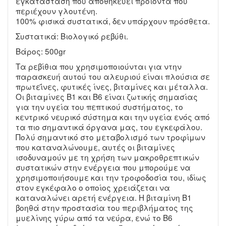
εγκατάσταση που αποθηκεύει προϊόντα που
περιέχουν γλουτένη.
100% φισικά συστατικά, δεν υπάρχουν πρόσθετα.
Συστατικά: Βιολογικό ρεβύθι.
Βάρος: 500gr
Τα ρεβίθια που χρησιμοποιούνται για ντην
παρασκευή αυτού του αλευριού είναι πλούσια σε
πρωτεΐνες, φυτικές ίνες, βιταμίνες και μέταλλα.
Οι βιταμίνες Β1 και Β6 είναι ζωτικής σημασίας
για την υγεία του πεπτικού συστήματος, το
κεντρικό νευρικό σύστημα και την υγεία ενός από
τα πιο σημαντικά όργανα μας, του εγκεφάλου.
Πολύ σημαντικό στο μεταβολισμό των τροφίμων
που καταναλώνουμε, αυτές οι βιταμίνες
ισοδυναμούν με τη χρήση των μακροθρεπτικών
συστατικών στην ενέργεια που μπορούμε να
χρησιμοποιήσουμε και την τροφοδοσία του, ιδίως
στον εγκέφαλο ο οποίος χρειάζεται να
καταναλώνει αρετή ενέργεια. Η βιταμίνη Β1
βοηθά στην προστασία του περιβλήματος της
μυελίνης γύρω από τα νεύρα, ενώ το B6