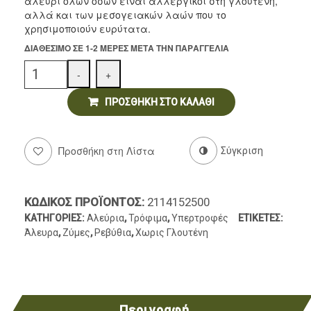
αλεύρι όλων όσων είναι αλλεργικοί στη γλουτένη,
Αρτοσκευάσματα
αλλά και των μεσογειακών λαών που το
χρησιμοποιούν ευρύτατα.
Ντελικατέσεν
ΔΙΑΘΈΣΙΜΟ ΣΕ 1-2 ΜΈΡΕΣ ΜΕΤΆ ΤΗΝ ΠΑΡΑΓΓΕΛΊΑ
Νιφάδες & Σπόροι Δημητριακών
Quantity
-
+
ΠΡΟΣΘΉΚΗ ΣΤΟ ΚΑΛΆΘΙ
Προσθήκη στη Λίστα
Σύγκριση
ΚΩΔΙΚΌΣ ΠΡΟΪΌΝΤΟΣ:
2114152500
ΚΑΤΗΓΟΡΊΕΣ:
Αλεύρια
,
Τρόφιμα
,
Υπερτροφές
ΕΤΙΚΈΤΕΣ:
Άλευρα
,
Ζύμες
,
Ρεβύθια
,
Χωρις Γλουτένη
Περιγραφή