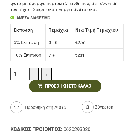
Bio
Bio
φυτό με όμορφο πορτοκαλί άνθη που, στη σύνθεσή
του, έχει εξαιρετικά ενεργά συστατικά.
Ντελικατέσεν
ΆΜΕΣΑ ΔΙΑΘΈΣΙΜΟ
Νιφάδες & Σπόροι Δημητριακών
Έκπτωση
Τεμάχια
Νέα Τιμή Τεμαχίου
5% Έκπτωση
3 - 6
€
2.57
10% Έκπτωση
7 +
€
2.44
Quantity
-
+
ΠΡΟΣΘΉΚΗ ΣΤΟ ΚΑΛΆΘΙ
Προσθήκη στη Λίστα
Σύγκριση
ΚΩΔΙΚΌΣ ΠΡΟΪΌΝΤΟΣ:
0620293020