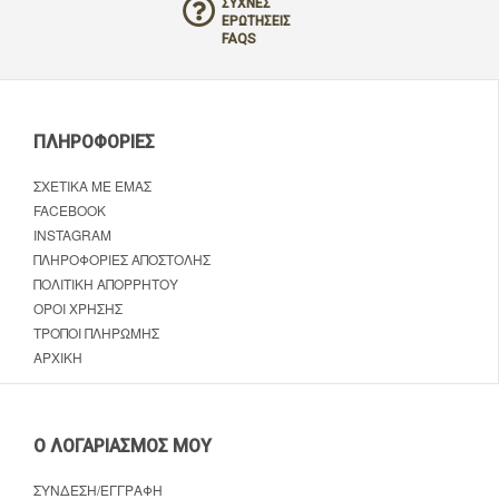
ΣΥΧΝΈΣ
ΕΡΩΤΉΣΕΙΣ
FAQS
ΠΛΗΡΟΦΟΡΊΕΣ
ΣΧΕΤΙΚΆ ΜΕ ΕΜΆΣ
FACEBOOK
INSTAGRAM
ΠΛΗΡΟΦΟΡΊΕΣ ΑΠΟΣΤΟΛΉΣ
ΠΟΛΙΤΙΚΉ ΑΠΟΡΡΉΤΟΥ
ΌΡΟΙ ΧΡΉΣΗΣ
ΤΡΌΠΟΙ ΠΛΗΡΩΜΉΣ
ΑΡΧΙΚΉ
Ο ΛΟΓΑΡΙΑΣΜΌΣ ΜΟΥ
ΣΎΝΔΕΣΗ/ΕΓΓΡΑΦΉ