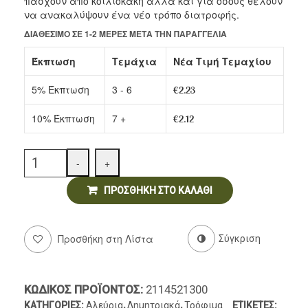
πάσχουν από κοιλιοκάκη αλλά και για όσους θέλουν
Αρτοσκευάσματα
να ανακαλύψουν ένα νέο τρόπο διατροφής.
ΔΙΑΘΈΣΙΜΟ ΣΕ 1-2 ΜΈΡΕΣ ΜΕΤΆ ΤΗΝ ΠΑΡΑΓΓΕΛΊΑ
Ντελικατέσεν
Έκπτωση
Τεμάχια
Νέα Τιμή Τεμαχίου
Νιφάδες & Σπόροι Δημητριακών
5% Έκπτωση
3 - 6
€
2.23
10% Έκπτωση
7 +
€
2.12
Quantity
-
+
ΠΡΟΣΘΉΚΗ ΣΤΟ ΚΑΛΆΘΙ
Προσθήκη στη Λίστα
Σύγκριση
ΚΩΔΙΚΌΣ ΠΡΟΪΌΝΤΟΣ:
2114521300
ΚΑΤΗΓΟΡΊΕΣ:
Αλεύρια
,
Δημητριακά
,
Τρόφιμα
ΕΤΙΚΈΤΕΣ: