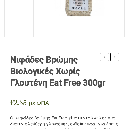
ΠΡΟΪΌΝΤΑ ΜΈΛΙΣΣΑΣ
Ρίζες
Αιθέρια Έλαια Iperos
Βρώσιμα Λάδια / Ξύδια
Περιποίηση Σώματος
ΣΥΜΠΛΗΡΏΜΑΤΑ
Σπόροι
Αιθέρια Έλαια Divinum
Vegan Τρόφιμα
Περιποίηση Προσώπου
BLOG
Αλεύρια
Περιποίηση Μαλλιών / Γενειάδας
Ξηροί Καρποί
Ανθόνερα
Γλυκαντικά
Κηραλοιφές
Νιφάδες Βρώμης
Όσπρια / Ζυμαρικά
Ρεβυθιού
ακατέρ
Βιολογικές Χωρίς
(Ρεβυθάλευρ
ολόκληρ
Δημητριακά
Γλουτένη Eat Free 300gr
Βιολογικό
βιολογικ
Αλείμματα Spreads
Βιοαγρός
Creta
500gr
Carob
Μπαχαρικά
€
2.35
με ΦΠΑ
300gr
Ροφήματα
Οι νιφάδες βρώμης Eat Free είναι κατάλληλες για
Snacks
δίαιτα ελεύθερη γλουτένης, ενδείκνυνται για όσους