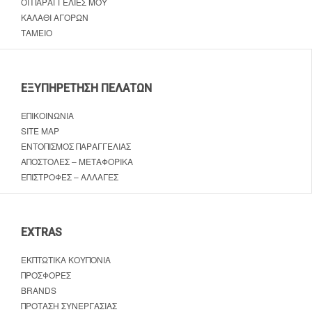
ΟΙ ΠΑΡΑΓΓΕΛΊΕΣ ΜΟΥ
ΚΑΛΆΘΙ ΑΓΟΡΏΝ
ΤΑΜΕΊΟ
ΕΞΥΠΗΡΈΤΗΣΗ ΠΕΛΑΤΏΝ
ΕΠΙΚΟΙΝΩΝΊΑ
SITE MAP
ΕΝΤΟΠΙΣΜΌΣ ΠΑΡΑΓΓΕΛΊΑΣ
ΑΠΟΣΤΟΛΈΣ – ΜΕΤΑΦΟΡΙΚΆ
ΕΠΙΣΤΡΟΦΈΣ – ΑΛΛΑΓΈΣ
EXTRAS
ΕΚΠΤΩΤΙΚΆ ΚΟΥΠΌΝΙΑ
ΠΡΟΣΦΟΡΈΣ
BRANDS
ΠΡΌΤΑΣΗ ΣΥΝΕΡΓΑΣΊΑΣ