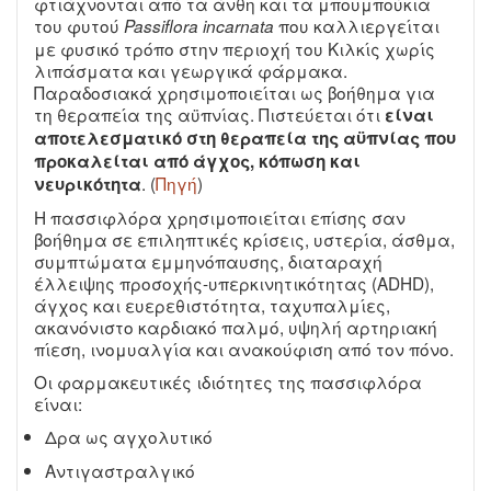
φτιάχνονται από τα άνθη και τα μπουμπούκια
του φυτού
που καλλιεργείται
Passiflora incarnata
με φυσικό τρόπο στην περιοχή του Κιλκίς χωρίς
λιπάσματα και γεωργικά φάρμακα.
Παραδοσιακά χρησιμοποιείται ως βοήθημα για
τη θεραπεία της αϋπνίας. Πιστεύεται ότι
είναι
αποτελεσματικό στη θεραπεία της αϋπνίας που
προκαλείται από άγχος, κόπωση και
. (
Πηγή
)
νευρικότητα
Η πασσιφλόρα χρησιμοποιείται επίσης σαν
βοήθημα σε επιληπτικές κρίσεις, υστερία, άσθμα,
συμπτώματα εμμηνόπαυσης, διαταραχή
έλλειψης προσοχής-υπερκινητικότητας (ADHD),
άγχος και ευερεθιστότητα, ταχυπαλμίες,
ακανόνιστο καρδιακό παλμό, υψηλή αρτηριακή
πίεση, ινομυαλγία και ανακούφιση από τον πόνο.
Οι φαρμακευτικές ιδιότητες της πασσιφλόρα
είναι:
Δρα ως αγχολυτικό
Αντιγαστραλγικό