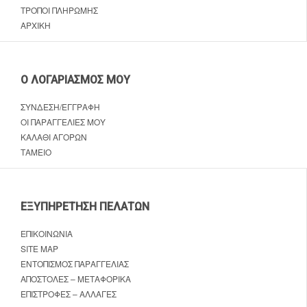
ΤΡΌΠΟΙ ΠΛΗΡΩΜΉΣ
ΑΡΧΙΚΉ
Ο ΛΟΓΑΡΙΑΣΜΌΣ ΜΟΥ
ΣΎΝΔΕΣΗ/ΕΓΓΡΑΦΉ
ΟΙ ΠΑΡΑΓΓΕΛΊΕΣ ΜΟΥ
ΚΑΛΆΘΙ ΑΓΟΡΏΝ
ΤΑΜΕΊΟ
ΕΞΥΠΗΡΈΤΗΣΗ ΠΕΛΑΤΏΝ
ΕΠΙΚΟΙΝΩΝΊΑ
SITE MAP
ΕΝΤΟΠΙΣΜΌΣ ΠΑΡΑΓΓΕΛΊΑΣ
ΑΠΟΣΤΟΛΈΣ – ΜΕΤΑΦΟΡΙΚΆ
ΕΠΙΣΤΡΟΦΈΣ – ΑΛΛΑΓΈΣ