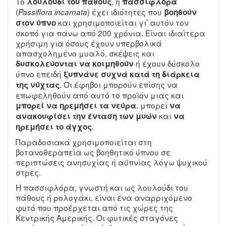
Το
, η
λουλούδι του πάθους
πασσιφλόρα
(
) έχει ιδιότητες που
Passiflora incarnata
βοηθούν
και χρησιμοποιείται γι’ αυτόν τον
στον ύπνο
σκοπό για πάνω από 200 χρόνια. Είναι ιδιαίτερα
χρήσιμη για όσους έχουν υπερβολικά
απασχολημένο μυαλό, σκέψεις και
ή έχουν δύσκολο
δυσκολεύονται να κοιμηθούν
ύπνο επειδή
ξυπνάνε συχνά κατά τη διάρκεια
. Οι έφηβοι μπορούν επίσης να
της νύχτας
επωφεληθούν από αυτό το προϊόν μιας και
, μπορεί
μπορεί να ηρεμήσει τα νεύρα
να
και
ανακουφίσει την ένταση των μυών
να
.
ηρεμήσει το άγχος
Παραδοσιακά χρησιμοποιείται στη
βοτανοθεραπεία ως βοηθητικό ύπνου σε
περιπτώσεις ανησυχίας ή αϋπνίας λόγω ψυχικού
στρες.
Η πασσιφλόρα, γνωστή και ως λουλούδι του
πάθους ή ρολογάκι, είναι ένα αναρριχόμενο
φυτό που προέρχεται από τις χώρες της
Κεντρικής Αμερικής. Οι φυτικές σταγόνες