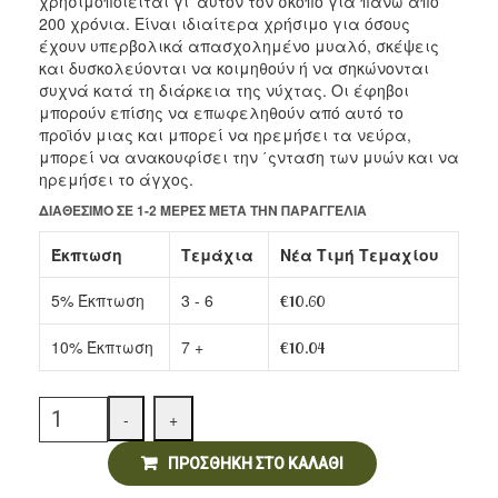
χρησιμοποιείται γι’ αυτόν τον σκοπό για πάνω από
Αρτοσκευάσματα
200 χρόνια. Είναι ιδιαίτερα χρήσιμο για όσους
έχουν υπερβολικά απασχολημένο μυαλό, σκέψεις
Ντελικατέσεν
και δυσκολεύονται να κοιμηθούν ή να σηκώνονται
συχνά κατά τη διάρκεια της νύχτας. Οι έφηβοι
Νιφάδες & Σπόροι Δημητριακών
μπορούν επίσης να επωφεληθούν από αυτό το
προϊόν μιας και μπορεί να ηρεμήσει τα νεύρα,
μπορεί να ανακουφίσει την ΄ςνταση των μυών και να
ηρεμήσει το άγχος.
ΔΙΑΘΈΣΙΜΟ ΣΕ 1-2 ΜΈΡΕΣ ΜΕΤΆ ΤΗΝ ΠΑΡΑΓΓΕΛΊΑ
Έκπτωση
Τεμάχια
Νέα Τιμή Τεμαχίου
5% Έκπτωση
3 - 6
€
10.60
10% Έκπτωση
7 +
€
10.04
Quantity
-
+
ΠΡΟΣΘΉΚΗ ΣΤΟ ΚΑΛΆΘΙ