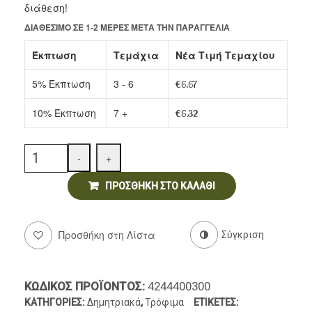
διάθεση!
ΔΙΑΘΈΣΙΜΟ ΣΕ 1-2 ΜΈΡΕΣ ΜΕΤΆ ΤΗΝ ΠΑΡΑΓΓΕΛΊΑ
Ντελικατέσεν
Έκπτωση
Τεμάχια
Νέα Τιμή Τεμαχίου
Νιφάδες & Σπόροι Δημητριακών
5% Έκπτωση
3 - 6
€
6.67
10% Έκπτωση
7 +
€
6.32
Quantity
-
+
ΠΡΟΣΘΉΚΗ ΣΤΟ ΚΑΛΆΘΙ
Προσθήκη στη Λίστα
Σύγκριση
ΚΩΔΙΚΌΣ ΠΡΟΪΌΝΤΟΣ:
4244400300
ΚΑΤΗΓΟΡΊΕΣ:
Δημητριακά
,
Τρόφιμα
ΕΤΙΚΈΤΕΣ: