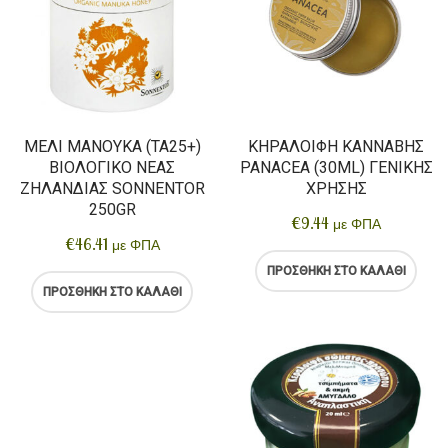
ΜΈΛΙ ΜΑΝΟΎΚΑ (TA25+)
ΚΗΡΑΛΟΙΦΉ ΚΆΝΝΑΒΗΣ
ΒΙΟΛΟΓΙΚΌ ΝΈΑΣ
PANACEA (30ML) ΓΕΝΙΚΉΣ
ΖΗΛΑΝΔΊΑΣ SONNENTOR
ΧΡΉΣΗΣ
250GR
€
9.44
με ΦΠΑ
€
46.41
με ΦΠΑ
ΠΡΟΣΘΉΚΗ ΣΤΟ ΚΑΛΆΘΙ
ΠΡΟΣΘΉΚΗ ΣΤΟ ΚΑΛΆΘΙ