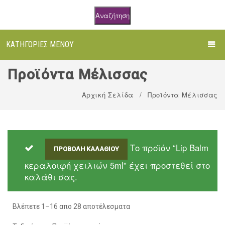
Αναζήτηση
ΚΑΤΗΓΟΡΊΕΣ ΜΕΝΟΎ
ΑΡΧΙΚΉ
Προϊόντα Μέλισσας
ΌΛΑ ΤΑ ΠΡΟΪΌΝΤΑ
Αρχική Σελίδα
/
Προϊόντα Μέλισσας
ΒΌΤΑΝΑ
ΒΆΜΜΑΤΑ
Τριμμένα Βότανα σε Doypack
Το προϊόν “Lip Balm
ΠΡΟΒΟΛΉ ΚΑΛΑΘΙΟΎ
ΦΥΤΙΚΆ ΈΛΑΙΑ
Αφέψημα σε φακελάκια
Βάμματα Βοτάνων
κεραλοιφή χειλιών 5ml” έχει προστεθεί στο
ΑΙΘΈΡΙΑ ΈΛΑΙΑ
Τριμμένα Βότανα σε Βαζάκι
Μείγματα / Ελιξήρια
Εξωτερικής Χρήσης
καλάθι σας.
ΤΡΌΦΙΜΑ
Άτριφτα Βότανα
Μείγματα για Εξωτερική Χρήση
Αιθέρια Έλαια Melimpampa
Βλέπετε 1–16 απο 28 αποτέλεσματα
ΦΥΤΙΚΆ ΚΑΛΛΥΝΤΙΚΆ
Μείγματα Βοτάνων
Βρώσιμα Λάδια
Αιθέρια Έλαια Βοτανόκηπος
Υπερτροφές