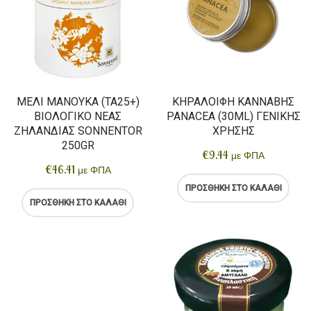
ΜΈΛΙ ΜΑΝΟΎΚΑ (TA25+)
ΚΗΡΑΛΟΙΦΉ ΚΆΝΝΑΒΗΣ
ΒΙΟΛΟΓΙΚΌ ΝΈΑΣ
PANACEA (30ML) ΓΕΝΙΚΉΣ
ΖΗΛΑΝΔΊΑΣ SONNENTOR
ΧΡΉΣΗΣ
250GR
€
9.44
με ΦΠΑ
€
46.41
με ΦΠΑ
ΠΡΟΣΘΉΚΗ ΣΤΟ ΚΑΛΆΘΙ
ΠΡΟΣΘΉΚΗ ΣΤΟ ΚΑΛΆΘΙ