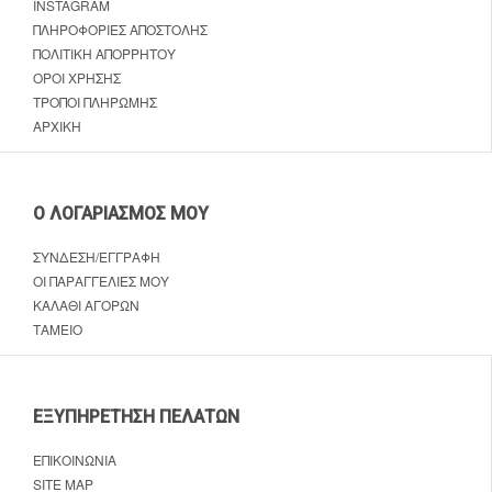
INSTAGRAM
ΠΛΗΡΟΦΟΡΊΕΣ ΑΠΟΣΤΟΛΉΣ
ΠΟΛΙΤΙΚΉ ΑΠΟΡΡΉΤΟΥ
ΌΡΟΙ ΧΡΉΣΗΣ
ΤΡΌΠΟΙ ΠΛΗΡΩΜΉΣ
ΑΡΧΙΚΉ
Ο ΛΟΓΑΡΙΑΣΜΌΣ ΜΟΥ
ΣΎΝΔΕΣΗ/ΕΓΓΡΑΦΉ
ΟΙ ΠΑΡΑΓΓΕΛΊΕΣ ΜΟΥ
ΚΑΛΆΘΙ ΑΓΟΡΏΝ
ΤΑΜΕΊΟ
ΕΞΥΠΗΡΈΤΗΣΗ ΠΕΛΑΤΏΝ
ΕΠΙΚΟΙΝΩΝΊΑ
SITE MAP