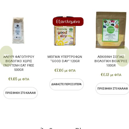
Εξαντλημένο
ΑΛΕΎΡΙ ΦΑΓΌΠΥΡΟΥ
ΜΕΊΓΜΑ ΥΠΕΡΤΡΟΦΩΝ
ΛΕΚΙΘΊΝΗ ΣΌΓΙΑΣ
ΒΙΟΛΟΓΙΚΌ ΧΩΡΊΣ
“GOOD DAY” 120GR
ΒΙΟΛΟΓΙΚΉ ΒΙΟΑΓΡΌΣ
ΓΛΟΥΤΈΝΗ EAT FREE
100GR
500GR
€
7.06
με ΦΠΑ
€
6.13
με ΦΠΑ
€
4.05
με ΦΠΑ
ΔΙΑΒΆΣΤΕ ΠΕΡΙΣΣΌΤΕΡΑ
ΠΡΟΣΘΉΚΗ ΣΤΟ ΚΑΛΆΘΙ
ΠΡΟΣΘΉΚΗ ΣΤΟ ΚΑΛΆΘΙ