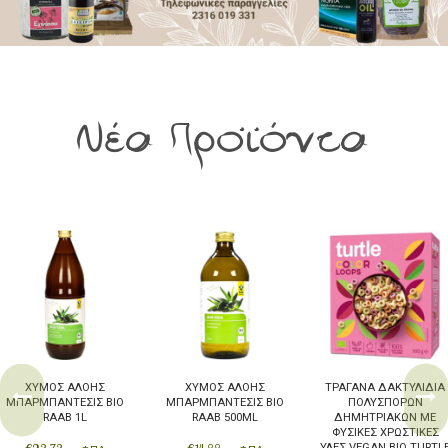
Αρτοσκευάσματα
Ντελικατέσεν
Νιφάδες & Σπόροι Δημητριακών
Νέα Προϊόντα
ΧΥΜΌΣ ΑΛΌΗΣ
ΧΥΜΌΣ ΑΛΌΗΣ
ΤΡΑΓΑΝΆ ΔΑΚΤΥΛΊΔΙΑ
ΜΠΑΡΜΠΆΝΤΕΣΙΣ BIO
ΜΠΑΡΜΠΆΝΤΕΣΙΣ BIO
ΠΟΛΎΣΠΟΡΩΝ
RAAB 1L
RAAB 500ML
ΔΗΜΗΤΡΙΑΚΏΝ ΜΕ
ΦΥΣΙΚΈΣ ΧΡΩΣΤΙΚΈΣ
ΎΛΕΣ VEGAN BIO TURTL