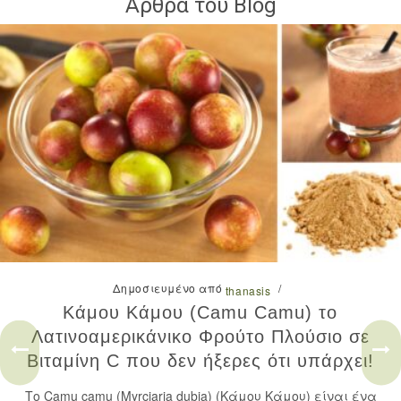
Άρθρα του Blog
Δημοσιευμένο από
/
thanasis
Κάμου Κάμου (Camu Camu) το
Λατινοαμερικάνικο Φρούτο Πλούσιο σε
Βιταμίνη C που δεν ήξερες ότι υπάρχει!
Το Camu camu (Myrciaria dubia) (Κάμου Κάμου) είναι ένα