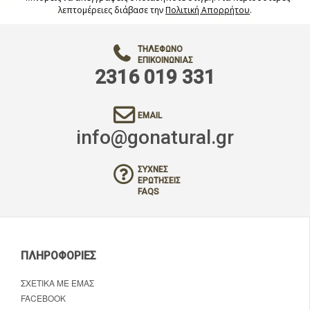
λεπτομέρειες διάβασε την
Πολιτική Απορρήτου
.
ΤΗΛΈΦΩΝΟ
ΕΠΙΚΟΙΝΩΝΊΑΣ
2316 019 331
EMAIL
info@gonatural.gr
ΣΥΧΝΈΣ
ΕΡΩΤΉΣΕΙΣ
FAQS
ΠΛΗΡΟΦΟΡΊΕΣ
ΣΧΕΤΙΚΆ ΜΕ ΕΜΆΣ
FACEBOOK