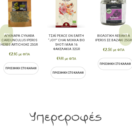
ΑΓΚΙΝΆΡΑ CYNARA
ΤΣΆΙ PEACE ON EARTH
ΒΙΟΛΟΓΙΚΉ ΛΕΒΆΝΤΑ
CARDUNCULUS IPEROS
“JOY” CHAI ΜΌΚΚΑ BIO
IPEROS ΣΕ ΒΑΖΆΚΙ 25GR
HERBS ARTICHOKE 25GR
SHOTI MAA 16
ΦΑΚΕΛΆΚΙΑ 32GR
€
2.56
με ΦΠΑ
€
2.46
με ΦΠΑ
€
4.41
με ΦΠΑ
ΠΡΟΣΘΉΚΗ ΣΤΟ ΚΑΛΆΘΙ
ΠΡΟΣΘΉΚΗ ΣΤΟ ΚΑΛΆΘΙ
ΠΡΟΣΘΉΚΗ ΣΤΟ ΚΑΛΆΘΙ
Υπερτροφές