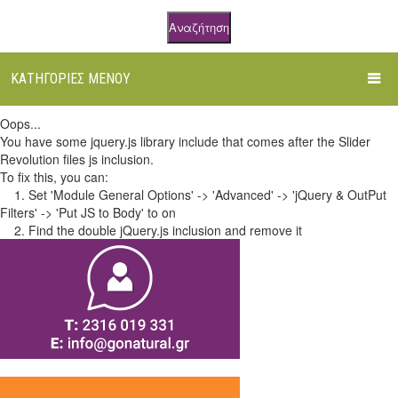
Αναζήτηση
ΚΑΤΗΓΟΡΊΕΣ ΜΕΝΟΎ
Oops...
ΑΡΧΙΚΉ
You have some jquery.js library include that comes after the Slider
Revolution files js inclusion.
ΌΛΑ ΤΑ ΠΡΟΪΌΝΤΑ
To fix this, you can:
1. Set 'Module General Options' -> 'Advanced' -> 'jQuery & OutPut
ΒΌΤΑΝΑ
Filters' -> 'Put JS to Body' to on
2. Find the double jQuery.js inclusion and remove it
ΒΆΜΜΑΤΑ
Τριμμένα Βότανα σε Doypack
ΦΥΤΙΚΆ ΈΛΑΙΑ
Αφέψημα σε φακελάκια
Βάμματα Βοτάνων
ΑΙΘΈΡΙΑ ΈΛΑΙΑ
Τριμμένα Βότανα σε Βαζάκι
Μείγματα / Ελιξήρια
Εξωτερικής Χρήσης
ΤΡΌΦΙΜΑ
Άτριφτα Βότανα
Μείγματα για Εξωτερική Χρήση
Αιθέρια Έλαια Melimpampa
ΦΥΤΙΚΆ ΚΑΛΛΥΝΤΙΚΆ
Μείγματα Βοτάνων
Βρώσιμα Λάδια
Αιθέρια Έλαια Βοτανόκηπος
Υπερτροφές