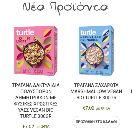
Νέα Προϊόντα
ΤΡΑΓΑΝΆ ΔΑΚΤΥΛΊΔΙΑ
ΤΡΑΓΑΝΆ ΖΑΧΑΡΩΤΑ
ΠΟΛΎΣΠΟΡΩΝ
MARSHMALLOW VEGAN
ΔΗΜΗΤΡΙΑΚΏΝ ΜΕ
BIO TURTLE 300GR
ΦΥΣΙΚΈΣ ΧΡΩΣΤΙΚΈΣ
€
7.02
με ΦΠΑ
ΎΛΕΣ VEGAN BIO
TURTLE 300GR
ΠΡΟΣΘΉΚΗ ΣΤΟ ΚΑΛΆΘΙ
€
7.02
με ΦΠΑ