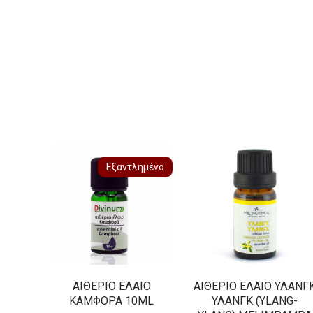
Εξαντλημένο
ΑΙΘΈΡΙΟ ΈΛΑΙΟ
ΑΙΘΈΡΙΟ ΈΛΑΙΟ ΥΛΆΝΓ
ΚΑΜΦΟΡΆ 10ML
ΥΛΆΝΓΚ (YLANG-