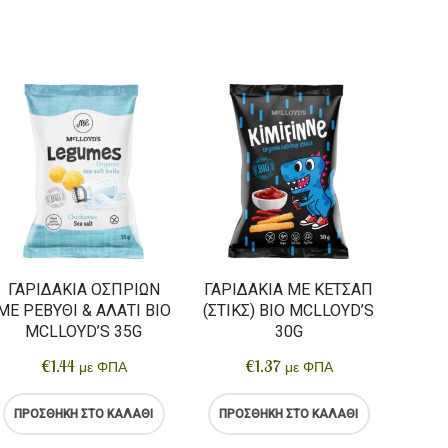
ΓΑΡΙΔΆΚΙΑ ΟΣΠΡΊΩΝ
ΓΑΡΙΔΆΚΙΑ ΜΕ ΚΈΤΣΑΠ
Τ
ΜΕ ΡΕΒΎΘΙ & ΑΛΆΤΙ BIO
(ΣΤΙΚΣ) BIO MCLLOYD’S
ΦΑ
MCLLOYD’S 35G
30G
ΠΈ
€
1.44
€
1.37
με ΦΠΑ
με ΦΠΑ
M
ΠΡΟΣΘΉΚΗ ΣΤΟ ΚΑΛΆΘΙ
ΠΡΟΣΘΉΚΗ ΣΤΟ ΚΑΛΆΘΙ