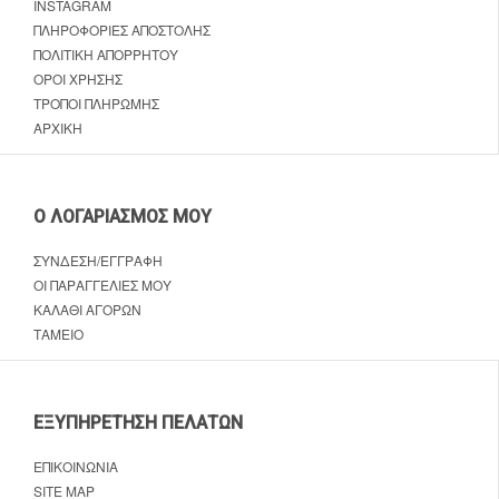
INSTAGRAM
ΠΛΗΡΟΦΟΡΊΕΣ ΑΠΟΣΤΟΛΉΣ
ΠΟΛΙΤΙΚΉ ΑΠΟΡΡΉΤΟΥ
ΌΡΟΙ ΧΡΉΣΗΣ
ΤΡΌΠΟΙ ΠΛΗΡΩΜΉΣ
ΑΡΧΙΚΉ
Ο ΛΟΓΑΡΙΑΣΜΌΣ ΜΟΥ
ΣΎΝΔΕΣΗ/ΕΓΓΡΑΦΉ
ΟΙ ΠΑΡΑΓΓΕΛΊΕΣ ΜΟΥ
ΚΑΛΆΘΙ ΑΓΟΡΏΝ
ΤΑΜΕΊΟ
ΕΞΥΠΗΡΈΤΗΣΗ ΠΕΛΑΤΏΝ
ΕΠΙΚΟΙΝΩΝΊΑ
SITE MAP