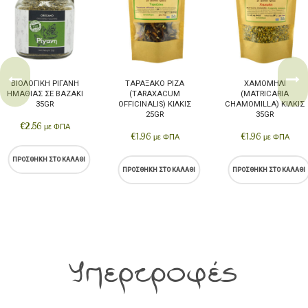
ΒΙΟΛΟΓΙΚΉ ΡΊΓΑΝΗ
ΤΑΡΑΞΆΚΟ ΡΊΖΑ
ΧΑΜΟΜΉΛΙ
ΗΜΑΘΊΑΣ ΣΕ BΑΖΆΚΙ
(TARAXACUM
(MATRICARIA
35GR
OFFICINALIS) ΚΙΛΚΊΣ
CHAMOMILLA) ΚΙΛΚΊΣ
25GR
35GR
€
2.56
με ΦΠΑ
€
1.96
€
1.96
με ΦΠΑ
με ΦΠΑ
ΠΡΟΣΘΉΚΗ ΣΤΟ ΚΑΛΆΘΙ
ΠΡΟΣΘΉΚΗ ΣΤΟ ΚΑΛΆΘΙ
ΠΡΟΣΘΉΚΗ ΣΤΟ ΚΑΛΆΘΙ
Υπερτροφές