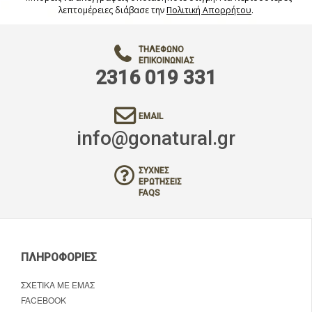
λεπτομέρειες διάβασε την
Πολιτική Απορρήτου
.
ΤΗΛΈΦΩΝΟ
ΕΠΙΚΟΙΝΩΝΊΑΣ
2316 019 331
EMAIL
info@gonatural.gr
ΣΥΧΝΈΣ
ΕΡΩΤΉΣΕΙΣ
FAQS
ΠΛΗΡΟΦΟΡΊΕΣ
ΣΧΕΤΙΚΆ ΜΕ ΕΜΆΣ
FACEBOOK