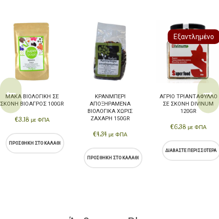
Εξαντλημένο
ΜΆΚΑ ΒΙΟΛΟΓΙΚΉ ΣΕ
ΚΡΆΝΜΠΕΡΙ
ΆΓΡΙΟ ΤΡΙΑΝΤΆΦΥΛΛΟ
ΣΚΌΝΗ ΒΙΟΑΓΡΌΣ 100GR
ΑΠΟΞΗΡΑΜΈΝΑ
ΣΕ ΣΚΌΝΗ DIVINUM
ΒΙΟΛΟΓΙΚΆ ΧΩΡΊΣ
120GR
€
3.18
ΖΆΧΑΡΗ 150GR
με ΦΠΑ
€
6.38
με ΦΠΑ
€
4.34
με ΦΠΑ
ΠΡΟΣΘΉΚΗ ΣΤΟ ΚΑΛΆΘΙ
ΔΙΑΒΆΣΤΕ ΠΕΡΙΣΣΌΤΕΡΑ
ΠΡΟΣΘΉΚΗ ΣΤΟ ΚΑΛΆΘΙ