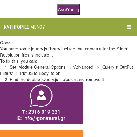
Αναζήτηση
ΚΑΤΗΓΟΡΊΕΣ ΜΕΝΟΎ
Oops...
ΑΡΧΙΚΉ
You have some jquery.js library include that comes after the Slider
Revolution files js inclusion.
ΌΛΑ ΤΑ ΠΡΟΪΌΝΤΑ
To fix this, you can:
1. Set 'Module General Options' -> 'Advanced' -> 'jQuery & OutPut
ΒΌΤΑΝΑ
Filters' -> 'Put JS to Body' to on
2. Find the double jQuery.js inclusion and remove it
ΒΆΜΜΑΤΑ
Τριμμένα Βότανα σε Doypack
ΦΥΤΙΚΆ ΈΛΑΙΑ
Αφέψημα σε φακελάκια
Βάμματα Βοτάνων
ΑΙΘΈΡΙΑ ΈΛΑΙΑ
Τριμμένα Βότανα σε Βαζάκι
Μείγματα / Ελιξήρια
Εξωτερικής Χρήσης
ΤΡΌΦΙΜΑ
Άτριφτα Βότανα
Μείγματα για Εξωτερική Χρήση
Αιθέρια Έλαια Melimpampa
ΦΥΤΙΚΆ ΚΑΛΛΥΝΤΙΚΆ
Μείγματα Βοτάνων
Βρώσιμα Λάδια
Αιθέρια Έλαια Βοτανόκηπος
Υπερτροφές