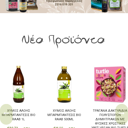
Αρτοσκευάσματα
Ντελικατέσεν
Νιφάδες & Σπόροι Δημητριακών
Νέα Προϊόντα
ΧΥΜΌΣ ΑΛΌΗΣ
ΧΥΜΌΣ ΑΛΌΗΣ
ΤΡΑΓΑΝΆ ΔΑΚΤΥΛΊΔΙΑ
ΜΠΑΡΜΠΆΝΤΕΣΙΣ BIO
ΜΠΑΡΜΠΆΝΤΕΣΙΣ BIO
ΠΟΛΎΣΠΟΡΩΝ
RAAB 1L
RAAB 500ML
ΔΗΜΗΤΡΙΑΚΏΝ ΜΕ
ΦΥΣΙΚΈΣ ΧΡΩΣΤΙΚΈΣ
ΎΛΕΣ VEGAN BIO TURTL