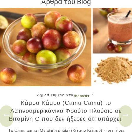
Άρθρα του Blog
Δημοσιευμένο από
/
thanasis
Κάμου Κάμου (Camu Camu) το
Λατινοαμερικάνικο Φρούτο Πλούσιο σε
Βιταμίνη C που δεν ήξερες ότι υπάρχει!
Το Camu camu (Myrciaria dubia) (Κάμου Κάμου) είναι ένα